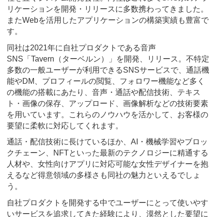
リケーションを開発・リリースに多数携わってきました。
またWebを活用したアプリケーションの構築実績も豊富で
す。
同社は2021年に自社プロダクトである音声
SNS「Tavern（ターベルン）」を開発、リリース。不特定
多数の一般ユーザーが利用できるSNSサービスで、通話機
能やDM、プロフィールの閲覧、フォロワー機能など多く
の機能の搭載にあたり、音声・通話や配信技術、テキス
ト・画像の保存、アップロード、画像解析などの技術要素
を用いています。これらのノウハウを活かして、お客様の
要望に柔軟に対応してくれます。
通話・配信技術に長けているほか、AI・機械学習やブロッ
クチェーン、NFTといった最新のテクノロジーに精通する
人材や、女性向けアプリに対応可能な女性デザイナーを抱
えるなど得意領域の多様さも同社の魅力といえるでしょ
う。
自社プロダクトを開発する中でユーザーにとって使いやす
いサービスを追求してきた経験により、漠然とした要望に