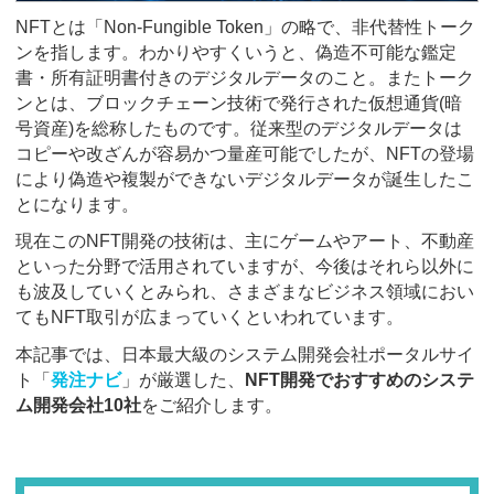
NFTとは「Non-Fungible Token」の略で、非代替性トーク
ンを指します。わかりやすくいうと、偽造不可能な鑑定
書・所有証明書付きのデジタルデータのこと。またトーク
ンとは、ブロックチェーン技術で発行された仮想通貨(暗
号資産)を総称したものです。従来型のデジタルデータは
コピーや改ざんが容易かつ量産可能でしたが、NFTの登場
により偽造や複製ができないデジタルデータが誕生したこ
とになります。
現在このNFT開発の技術は、主にゲームやアート、不動産
といった分野で活用されていますが、今後はそれら以外に
も波及していくとみられ、さまざまなビジネス領域におい
てもNFT取引が広まっていくといわれています。
本記事では、日本最大級のシステム開発会社ポータルサイ
ト「
発注ナビ
」が厳選した、
NFT開発でおすすめのシステ
ム開発会社10社
をご紹介します。