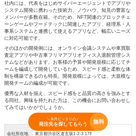
社内には、代表をはじめサイバーエージェントでアプリや
システム開発に携わった技術力、ノウハウ、知見の豊富な
メンバーが多数在籍。そのため、NFT関連のブロックチェ
ーンゲームやフードテックに関連したアプリ、経理系・人
事系システムと連携して使えるアプリなど、幅広いニーズ
に対応可能です。
そのほかの開発例には、オンライン会議システムや車買取
査定アプリや中古車フリマアプリオフィス入退館管理シス
テムなどがあります。お客様の予算や開発規模に応じてチ
ームを編成して開発しているため、スピード感と柔軟な体
制を構築できるのも特長。開発規模によっては、大規模な
開発チームの編成が可能です。
優秀な人材を揃え、スピード感をと品質の高さを強みとす
る同社。興味を持たれた方は、この機会にお問い合わせし
てみてはいかがでしょうか。
＼条件ピッタリの／
無料
発注先を探してもらう
会社所在地
東京都渋谷区道玄坂1-2-3 17F