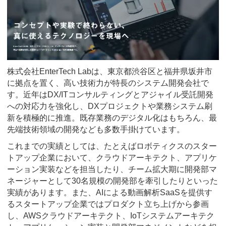
株式会社EnterTech Labは、東京都渋谷区と福井県坂井市
に拠点を置く、高い技術力が特長のシステム開発会社で
す。近年はDX/ITコンサルティングとアジャイル受託開発
への対応力を強化し、DXプロジェクトや業務システム刷
新を積極的に推進。既存業務のデジタル化はもちろん、最
先端技術領域の開発なども多数手掛けています。
これまでの実績としては、たとえばロボティクスのスター
トアップ企業において、クラウドアーキテクト、アプリケ
ーション実装などを担当したり、チーム拡大期に開発部マ
ネージャーとして30名規模の開発部を牽引したりといった
実績があります。また、AIによる動画解析SaaSを提供す
るスタートアップ企業ではプロダクト立ち上げから参画
し、AWSクラウドアーキテクト、IoTシステムアーキテク