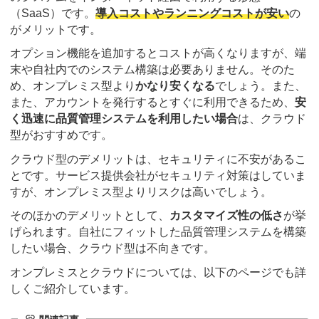
（SaaS）です。
導入コストやランニングコストが安い
の
がメリットです。
オプション機能を追加するとコストが高くなりますが、端
末や自社内でのシステム構築は必要ありません。そのた
め、オンプレミス型より
かなり安くなる
でしょう。また、
また、アカウントを発行するとすぐに利用できるため、
安
く迅速に品質管理システムを利用したい場合
は、クラウド
型がおすすめです。
クラウド型のデメリットは、セキュリティに不安があるこ
とです。サービス提供会社がセキュリティ対策はしていま
すが、オンプレミス型よりリスクは高いでしょう。
そのほかのデメリットとして、
カスタマイズ性の低さ
が挙
げられます。自社にフィットした品質管理システムを構築
したい場合、クラウド型は不向きです。
オンプレミスとクラウドについては、以下のページでも詳
しくご紹介しています。
link