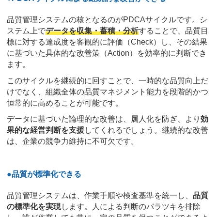
品質管理システムの核となるのがPDCAサイクルです。シ
ステム上で
データを収集・蓄積・分析
することで、品質目
標に対する達成度を客観的に評価（Check）し、その結果
に基づいた具体的な改善策（Action）を効率的に判断でき
ます。
このサイクルを継続的に回すことで、一時的な品質向上だ
けでなく、組織全体の品質マネジメント能力を段階的かつ
恒常的に高めることが可能です。
データに基づいた論理的な改善は、属人化を防ぎ、より
効
果的な経営判断を支援
してくれるでしょう。継続的な改善
は、企業の競争力維持に不可欠です。
●品質が標準化できる
品質管理システムは、作業手順や検査基準を統一し、
品質
の標準化を実現
します。人による判断のバラツキを排除