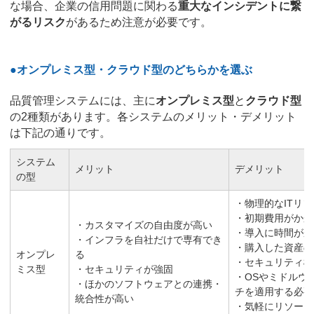
な場合、企業の信用問題に関わる
重大なインシデントに繋
がるリスク
があるため注意が必要です。
●オンプレミス型・クラウド型のどちらかを選ぶ
品質管理システムには、主に
オンプレミス型
と
クラウド型
の2種類があります。各システムのメリット・デメリット
は下記の通りです。
システム
メリット
デメリット
の型
・物理的なITリ
・初期費用がかか
・カスタマイズの自由度が高い
・導入に時間がか
・インフラを自社だけで専有でき
・購入した資産の
オンプレ
る
・セキュリティ機
ミス型
・セキュリティが強固
・OSやミドルウ
・ほかのソフトウェアとの連携・
チを適用する必要
統合性が高い
・気軽にリソース