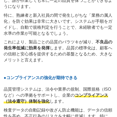
し、誰が作業しても常に一定の品質を保つことができるよ
うになります。
特に、熟練者と新入社員の間で発生しがちな「業務の属人
化」を防ぐ効果は非常に大きいです。システムが手順をガ
イドし、自動で規格判定を行うことで、未経験者でも一定
水準の作業が可能となるでしょう。
これにより、製品ごとの品質のバラツキが減り、
不良品の
発生率低減に効果を発揮
します。品質の標準化は、顧客へ
の信頼と安心感を提供するための基盤となるため、大きな
メリットと言えます。
●コンプライアンスの強化が期待できる
品質管理システムは、法令や業界の規制、国際規格（ISO
など）への準拠をサポートし、企業の
コンプライアンス
（法令遵守）体制を強化
します。
検査データの自動記録や改ざん防止機能は、データの信頼
性を高め、不正行為のリスクを大幅に低減します。特に、