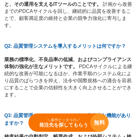
と、その運用を支えるITツールのことです。
計画から改善
までのPDCAサイクルを回し、継続的に品質を改善するこ
とで、顧客満足度の維持と企業の競争力強化に寄与しま
す。
Q2: 品質管理システムを導入するメリットは何ですか？
業務の標準化、不良品率の低減、およびコンプライアンス
体制の強化が主なメリットです。
PDCAサイクルによる継
続的な改善が可能になるほか、作業手順のシステム化によ
り品質のばらつきを抑え、法令や国際規格への適合を容易
にすることで企業の信頼性を大きく向上させることができ
ます。
Q3: 品質管理システムにはどのような代表的な機能があり
＼条件ピッタリの／
無料
ますか？
発注先を探してもらう
検査結果の自動判定、帳票作成、および外部システム・検