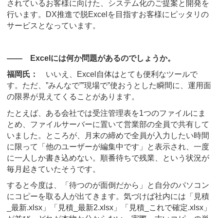
されているお客様に向けた、システム化のご提案と開発を
行います。DX推進で脱Excelを目指すお客様にピッタリの
サービスとなっています。
―― Excelには何か問題があるのでしょうか。
福岡氏：
いいえ、Excel自体はとても便利なツールで
す。ただ、”みんなで””現場で”使おうとした瞬間に、運用面
の限界が見えてくることがあります。
たとえば、ある会社では受注管理表を1つのファイルにま
とめ、ファイルサーバーに置いて営業部の全員で共有して
いました。ところが、月末の締めで全員が入力したい時間
に限って「他のユーザーが編集中です」と表示され、一度
に一人しか書き込めない。順番待ちで残業、という状況が
毎月起きていたそうです。
すると今度は、「待つのが面倒だから」と自分のパソコン
にコピーを取る人が出てきます。気づけば社内には「見積
_最新.xlsx」「見積_最新2.xlsx」「見積_これで確定.xlsx」