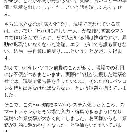
が並び、どれが本物か分からない。実際、古いコピーの単
価で見積を出してしまった、という話も珍しくありませ
ん。
さらに厄介なのが”属人化”です。現場で使われている表
は、たいてい「Excelに詳しい一人」が複雑な関数やマク
ロで作り込んでいます。その人がいる間は快適ですが、異
動や退職でいなくなった途端、エラーが出ても誰も直せな
い。結局、手作業に逆戻り……ということが起こり得ま
す。
加えてExcelはパソコン前提のことが多く、現場での利用
には不便がつきまといます。実際に当社が支援した建築会
社では、現場で報告書を作りたいのに、そのたびにパソコ
ンを持ち出さなければならない、という課題を抱えていま
した。
そこで、このExcel業務をWebシステム化したところ、ス
マートフォンからその場で入力・編集できるようになり、
現場の作業効率が大きく向上しました。お客様からも「業
務が劇的に進めやすくなった」と評価をいただいていま
す。