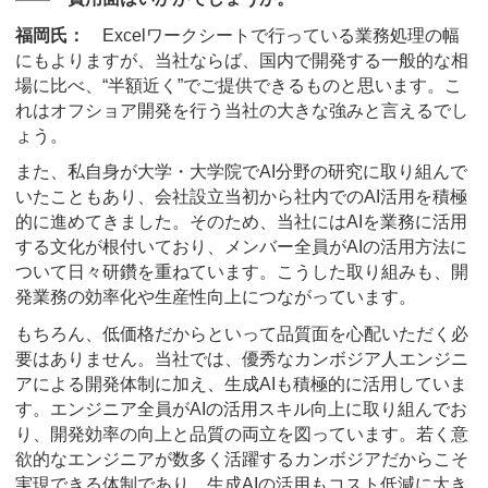
福岡氏：
Excelワークシートで行っている業務処理の幅
にもよりますが、当社ならば、国内で開発する一般的な相
場に比べ、“半額近く”でご提供できるものと思います。こ
れはオフショア開発を行う当社の大きな強みと言えるでし
ょう。
また、私自身が大学・大学院でAI分野の研究に取り組んで
いたこともあり、会社設立当初から社内でのAI活用を積極
的に進めてきました。そのため、当社にはAIを業務に活用
する文化が根付いており、メンバー全員がAIの活用方法に
ついて日々研鑽を重ねています。こうした取り組みも、開
発業務の効率化や生産性向上につながっています。
もちろん、低価格だからといって品質面を心配いただく必
要はありません。当社では、優秀なカンボジア人エンジニ
アによる開発体制に加え、生成AIも積極的に活用していま
す。エンジニア全員がAIの活用スキル向上に取り組んでお
り、開発効率の向上と品質の両立を図っています。若く意
欲的なエンジニアが数多く活躍するカンボジアだからこそ
実現できる体制であり、生成AIの活用もコスト低減に大き