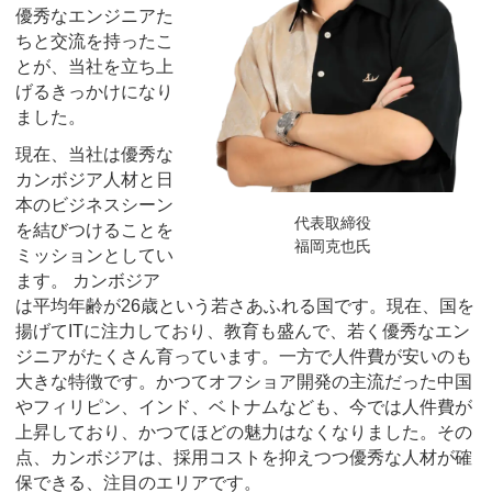
優秀なエンジニアた
ちと交流を持ったこ
とが、当社を立ち上
げるきっかけになり
ました。
現在、当社は優秀な
カンボジア人材と日
本のビジネスシーン
代表取締役
を結びつけることを
福岡克也氏
ミッションとしてい
ます。 カンボジア
は平均年齢が26歳という若さあふれる国です。現在、国を
揚げてITに注力しており、教育も盛んで、若く優秀なエン
ジニアがたくさん育っています。一方で人件費が安いのも
大きな特徴です。かつてオフショア開発の主流だった中国
やフィリピン、インド、ベトナムなども、今では人件費が
上昇しており、かつてほどの魅力はなくなりました。その
点、カンボジアは、採用コストを抑えつつ優秀な人材が確
保できる、注目のエリアです。