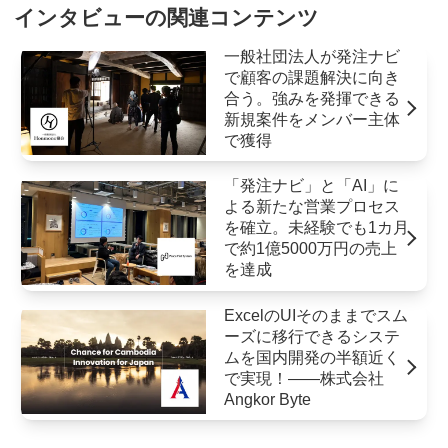
インタビューの関連コンテンツ
一般社団法人が発注ナビ
で顧客の課題解決に向き
合う。強みを発揮できる
新規案件をメンバー主体
で獲得
「発注ナビ」と「AI」に
よる新たな営業プロセス
を確立。未経験でも1カ月
で約1億5000万円の売上
を達成
ExcelのUIそのままでスム
ーズに移行できるシステ
ムを国内開発の半額近く
で実現！――株式会社
Angkor Byte