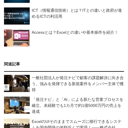
ICT（情報通信技術）とは？ITとの違いと政府が進
めるICTの利活用
Accessとは？Excelとの違いや基本操作を紹介！
関連記事
一般社団法人が発注ナビで顧客の課題解決に向き合
う。強みを発揮できる新規案件をメンバー主体で獲
得
「発注ナビ」と「AI」による新たな営業プロセスを
確立。未経験でも1カ月で約1億5000万円の売上を
達成
ExcelのUIそのままでスムーズに移行できるシステ
ムを国内開発の半額近くで実現！――株式会社