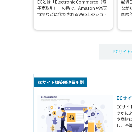
ECとは「Electronic Commerce（電
越境
子商取引）」の略で、Amazonや楽天
なが
市場などに代表されるWeb上のショッ
国際
ピングサイトを指します。ECサイトは
す。
実店舗を持っていなくても、売りた...
販売
規顧客
ECサイト
ECサイト構築関連費用例
ECサ
ECサ
のかに
や商材
し、予
みの方