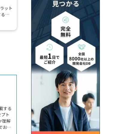
プラット
するこ
Cサイト
ザイ
載する
セプト
か理解
でお悩
ている