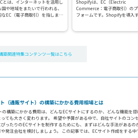
選び方【2026年版】
ECとは、インターネットを活用し
Shopifyは、EC（Electric
ら国や地域をまたいで行われる、
Commerce：電子商取引）の
的なEC（電子商取引）を指しま
フォームです。Shopifyを導入
 越境ECを行う事で、自国のみでの
とで、安価かつ比較的容易にE
に比べて販路が格段に広がり、新
を構築することができます。 デ
による売上増...
ン...
構築
関連特集コンテンツ一覧はこちら
イト（通販サイト）の構築にかかる費用相場とは
イトの構築にかかる費用は、どんなECサイトにするのか、どんな機能を搭
よっても大きく変わります。 希望や予算がある中で、自社サイトのコン
にぴったりのECサイトを制作するためにも、まずはどんな手法があるの
算や発注会社を検討しましょう。 この記事では、ECサイト作成をする中
に、成功に導く情報をお届けします。 漠然とECサイトを作りたいと考え