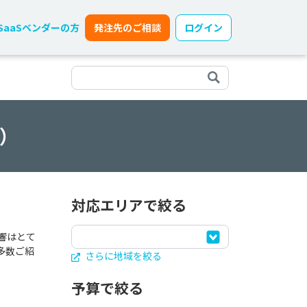
SaaSベンダーの方
発注先のご相談
ログイン
目）
対応エリアで絞る
響はとて
多数ご紹
さらに地域を絞る
予算で絞る