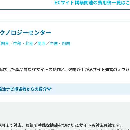
ECサイト構築関連の費用例一覧は
、具体的な方針や予算が決まっていない担当者の方は、各構築方法と費
してみてください。 &nbsp; 目次 1.ECサイト（通販サイト）を作る前
費用相場 2.ECサイ...
クノロジーセンター
／
関東
／
中部・北陸
／
関西
／
中国・四国
を追求した高品質なECサイトの制作と、効果が上がるサイト運営のノウハ
発注ナビ担当者からの紹介
運用まで対応、複雑で特殊な機能をつけたECサイトも対応可能です。