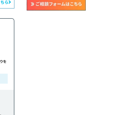
こちら
用相場
に知っ
ウを