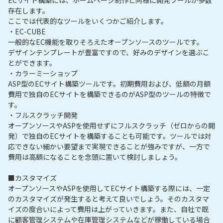
ECサイト構築には、ホームページ制作と同様に開発ツールが多数
存在します。

ここでは代表的なツールをいくつかご紹介します。

・EC-CUBE

一般的なEC機能を取りそろえたオープンソースのツールです。

デザインテンプレートが豊富ですので、好みのデザインを選ぶこ
とができます。

・カラーミーショップ

ASP型のECサイト構築ツールです。初期費用および、低額の月額
費用で独自のECサイトを構築できるのがASP型のツールの特徴で
す。

・フルスクラッチ開発

オープンソースやASPを使用せずにフルスクラッチ（ゼロからの開
発）で独自のECサイトを構築することも可能です。ツールでは対
応できない細かい要望まで実現できることが強みですが、一方で
費用は高額になることを念頭に置いて検討しましょう。

■カスタマイズ

オープンソースやASPを使用してECサイト構築する際には、一定
のカスタマイズが発生すると考えて良いでしょう。そのカスタマ
イズの度合いによって費用は上がっていきます。また、自社で既
に顧客管理システムや在庫管理システムなどが稼働している場合