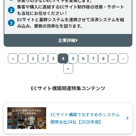
手戻りの少ないECサイトを実現します。
集客や購入に直結するECサイト制作後の改善・サポート
2
も当社にお任せください！
ECサイトと基幹システムを連携させて決済システムを組
3
み込み、業務の効率化を図ります。
企業詳細
«
‹
1
2
3
4
5
6
7
8
...
›
»
ECサイト構築関連特集コンテンツ
ECサイト構築でおすすめのシステム
開発会社24社【2026年版】