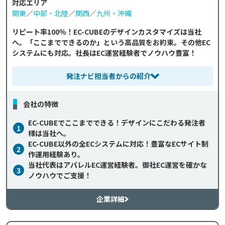
対応エリア
関東
／
中部・北陸
／
関西
／
九州・沖縄
リピート率100％！EC-CUBEのデザインカスタマイズは当社
へ。「ここまでできるのか」という高品質をお約束。その他EC
システムにも対応。社長はEC運営経験者でノウハウ豊富！
発注ナビ担当者からの紹介
会社の特徴
EC-CUBEでここまでできる！デザインにこだわる発注者
1
様は当社へ。
EC-CUBE以外の全ECシステムに対応！豊富なECサイト制
2
作運用経験あり。
当社代表はアパレルEC運営経験者。御社EC運営を確かな
3
ノウハウでご支援！
企業詳細