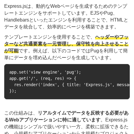
Express.jsは、動的なWebページを生成するためのテンプ
レートエンジンをサポートしています。EJSやPug、
Handlebarsといったエンジンを利用することで、HTMLと
データを統合して、効率的にページを構築できます。
テンプレートエンジンを使用することで、
ヘッダーやフッ
ターなど共通要素を一元管理し、保守性を向上させること
が可能
です。例えば、以下のコードではPugを利用して簡
単にデータを埋め込んだページを生成しています。
app.set('view engine', 'pug');

app.get('/', (req, res) => {

  res.render('index', { title: 'Express.js', message
この仕組みは、
リアルタイムでデータを反映する必要があ
るWebアプリケーションに特に適しています
。Express.js
の機能はシンプルで扱いやすい一方、柔軟に拡張できるた
め、小規模なアプリケーションから大規模なプロジェクト