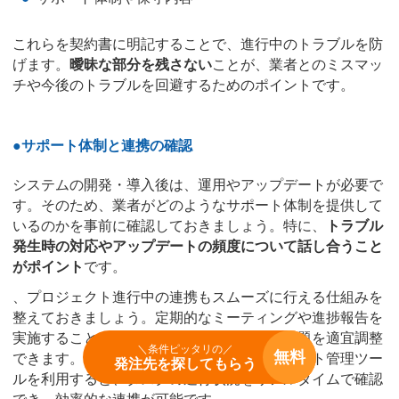
これらを契約書に明記することで、進行中のトラブルを防
げます。
曖昧な部分を残さない
ことが、業者とのミスマッ
チや今後のトラブルを回避するためのポイントです。
●サポート体制と連携の確認
システムの開発・導入後は、運用やアップデートが必要で
す。そのため、業者がどのようなサポート体制を提供して
いるのかを事前に確認しておきましょう。特に、
トラブル
発生時の対応やアップデートの頻度について話し合うこと
がポイント
です。
、プロジェクト進行中の連携もスムーズに行える仕組みを
整えておきましょう。定期的なミーティングや進捗報告を
実施することで、プロジェクトの方向性や課題を適宜調整
＼条件ピッタリの／
無料
できます。さらに、業者が提供するプロジェクト管理ツー
発注先を探してもらう
ルを利用すると、タスクの進行状況をリアルタイムで確認