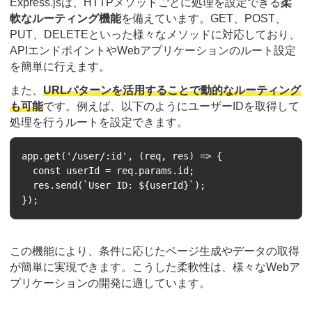
Express.jsは、HTTPメソッドごとに処理を設定できる
柔
軟なルーティング機能
を備えています。GET、POST、
PUT、DELETEといった様々なメソッドに対応しており、
APIエンドポイントやWebアプリケーションのルート設定
を簡単に行えます。
また、
URLパターンを活用することで動的なルーティング
も可能
です。例えば、以下のようにユーザーIDを取得して
処理を行うルートを設定できます。
app.get('/user/:id', (req, res) => {

  const userId = req.params.id;

  res.send(`User ID: ${userId}`);

この機能により、条件に応じたページ生成やデータの取得
が簡単に実現できます。こうした柔軟性は、様々なWebア
プリケーションの開発に適しています。