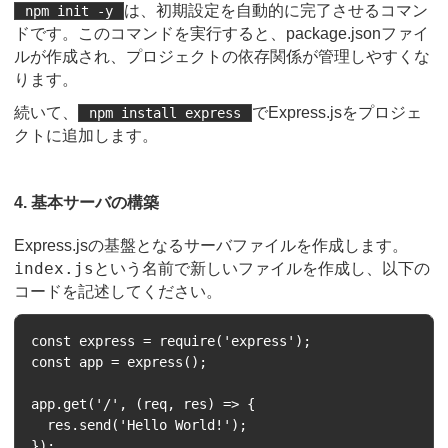
は、初期設定を自動的に完了させるコマン
npm init -y
ドです。このコマンドを実行すると、package.jsonファイ
ルが作成され、プロジェクトの依存関係が管理しやすくな
ります。
続いて、
でExpress.jsをプロジェ
npm install express
クトに追加します。
4. 基本サーバの構築
Express.jsの基盤となるサーバファイルを作成します。
index.js
という名前で新しいファイルを作成し、以下の
コードを記述してください。
const express = require('express');

const app = express();

app.get('/', (req, res) => {

  res.send('Hello World!');

});
