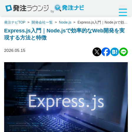
by
発注ナビTOP
>
開発会社一覧
>
Node.js
>
Express.js入門｜Node.jsで効率
的なWeb開発を実現する方法と特徴
Express.js入門｜Node.jsで効率的なWeb開発を実
現する方法と特徴
2026.05.15