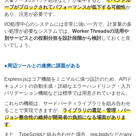
大量データのバッチ処理など）が集中すると、
イベントル
ープがブロックされてパフォーマンスが低下する可能性
が
あり、注意が必要です。
I/O処理中心のシステムには非常に強い一方で、計算量の多
い処理が必要なシステムでは、
Worker Threadsの活用や
別サービスとの役割分担を設計段階から検討
しておくと良
いでしょう。
●周辺ツールとの連携に課題がある
Express.jsはコア機能をミニマルに保つ設計のため、APIド
キュメントの自動生成・詳細なエラーハンドリング・入力
バリデーション機能などは標準では用意されていません。
これらの機能は、サードパーティライブラリを組み合わせ
ることで実現できますが、
ライブラリの選定・管理・バー
ジョン整合性の維持が開発者の負担になる場面がありま
す
。
また、TypeScriptと組み合わせた場合、req.bodyなどがany