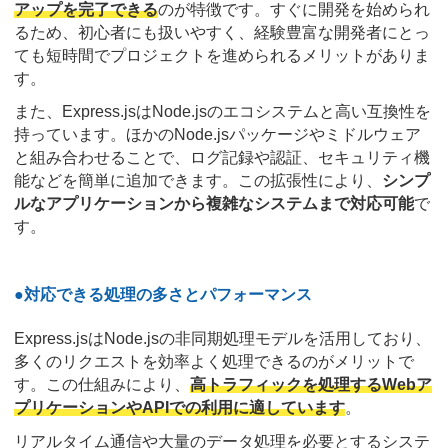
アップを完了できる
のが特徴です。すぐに開発を始められ
るため、初心者にも扱いやすく、経験豊富な開発者にとっ
ても短時間でプロジェクトを進められるメリットがありま
す。
また、Express.jsはNode.jsのエコシステムと高い互換性を
持っています。ほかのNode.jsパッケージやミドルウェア
と組み合わせることで、ログ記録や認証、セキュリティ機
能などを簡単に追加できます。この拡張性により、
シンプ
ルなアプリケーションから複雑なシステムまで対応可能
で
す。
●対応できる処理の多さとパフォーマンス
Express.jsはNode.jsの非同期処理モデルを活用しており、
多くのリクエストを効率よく処理できるのがメリットで
す。この仕組みにより、
高トラフィックを処理するWebア
プリケーションやAPIでの利用に適しています
。
リアルタイム通信や大量のデータ処理を必要とするシステ