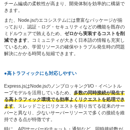
チーム編成の柔軟性が高まり、開発体制を効率的に構築で
きます。
また、Node.jsのエコシステムには豊富なパッケージが揃
っており、認証・ログ・セキュリティなどの機能を既存の
ミドルウェアで賄えるため、
ゼロから実装するコストを削
減できます
。コミュニティが大きく日本語の情報も充実し
ているため、学習リソースの確保やトラブル発生時の問題
解決にかかる時間も短縮できます。
●高トラフィックにも対応しやすい
Express.jsはNode.jsのノンブロッキングI/O・イベントル
ープモデルを活用しているため、
多数の同時接続が発生す
る高トラフィック環境でも効率よくリクエストを処理でき
ます
。スレッドごとにリクエストを割り当てる従来のサー
バーと異なり、少ないサーバーリソースで多くの接続を維
持できる点が特徴です。
特に、APIサーバーやチャット・通知など、同時接続数が