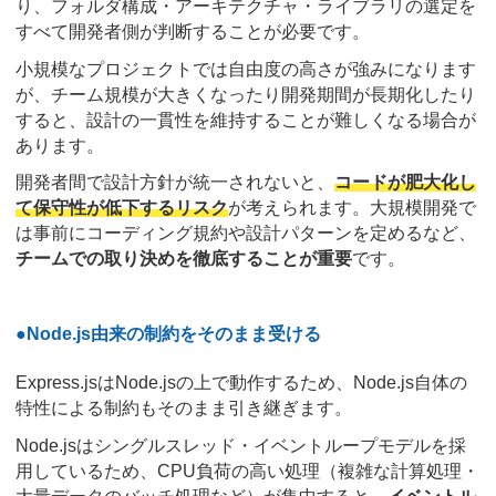
り、フォルダ構成・アーキテクチャ・ライブラリの選定を
すべて開発者側が判断することが必要です。
小規模なプロジェクトでは自由度の高さが強みになります
が、チーム規模が大きくなったり開発期間が長期化したり
すると、設計の一貫性を維持することが難しくなる場合が
あります。
開発者間で設計方針が統一されないと、
コードが肥大化し
て保守性が低下するリスク
が考えられます。大規模開発で
は事前にコーディング規約や設計パターンを定めるなど、
チームでの取り決めを徹底することが重要
です。
●Node.js由来の制約をそのまま受ける
Express.jsはNode.jsの上で動作するため、Node.js自体の
特性による制約もそのまま引き継ぎます。
Node.jsはシングルスレッド・イベントループモデルを採
用しているため、CPU負荷の高い処理（複雑な計算処理・