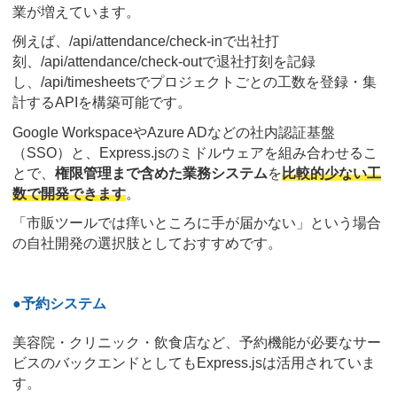
業が増えています。
例えば、/api/attendance/check-inで出社打
刻、/api/attendance/check-outで退社打刻を記録
し、/api/timesheetsでプロジェクトごとの工数を登録・集
計するAPIを構築可能です。
Google WorkspaceやAzure ADなどの社内認証基盤
（SSO）と、Express.jsのミドルウェアを組み合わせるこ
とで、
権限管理まで含めた業務システム
を
比較的少ない工
数で開発できます
。
「市販ツールでは痒いところに手が届かない」という場合
の自社開発の選択肢としておすすめです。
●予約システム
美容院・クリニック・飲食店など、予約機能が必要なサー
ビスのバックエンドとしてもExpress.jsは活用されていま
す。