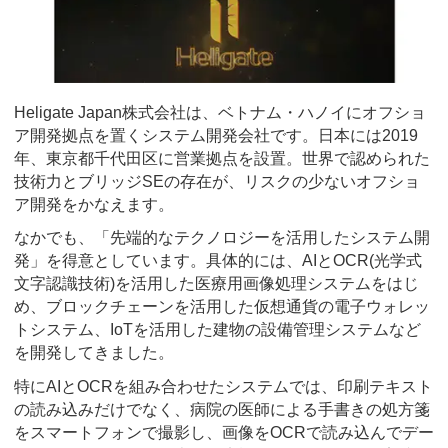
Heligate Japan株式会社は、ベトナム・ハノイにオフショ
ア開発拠点を置くシステム開発会社です。日本には2019
年、東京都千代田区に営業拠点を設置。世界で認められた
技術力とブリッジSEの存在が、リスクの少ないオフショ
ア開発をかなえます。
なかでも、「先端的なテクノロジーを活用したシステム開
発」を得意としています。具体的には、AIとOCR(光学式
文字認識技術)を活用した医療用画像処理システムをはじ
め、ブロックチェーンを活用した仮想通貨の電子ウォレッ
トシステム、IoTを活用した建物の設備管理システムなど
を開発してきました。
特にAIとOCRを組み合わせたシステムでは、印刷テキスト
の読み込みだけでなく、病院の医師による手書きの処方箋
をスマートフォンで撮影し、画像をOCRで読み込んでデー