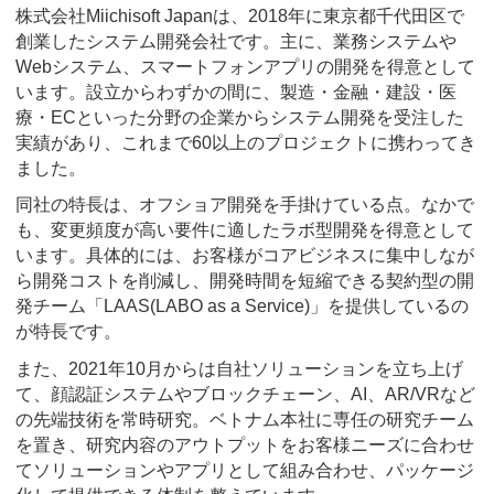
株式会社Miichisoft Japanは、2018年に東京都千代田区で
創業したシステム開発会社です。主に、業務システムや
Webシステム、スマートフォンアプリの開発を得意として
います。設立からわずかの間に、製造・金融・建設・医
療・ECといった分野の企業からシステム開発を受注した
実績があり、これまで60以上のプロジェクトに携わってき
ました。
同社の特長は、オフショア開発を手掛けている点。なかで
も、変更頻度が高い要件に適したラボ型開発を得意として
います。具体的には、お客様がコアビジネスに集中しなが
ら開発コストを削減し、開発時間を短縮できる契約型の開
発チーム「LAAS(LABO as a Service)」を提供しているの
が特長です。
また、2021年10月からは自社ソリューションを立ち上げ
て、顔認証システムやブロックチェーン、AI、AR/VRなど
の先端技術を常時研究。ベトナム本社に専任の研究チーム
を置き、研究内容のアウトプットをお客様ニーズに合わせ
てソリューションやアプリとして組み合わせ、パッケージ