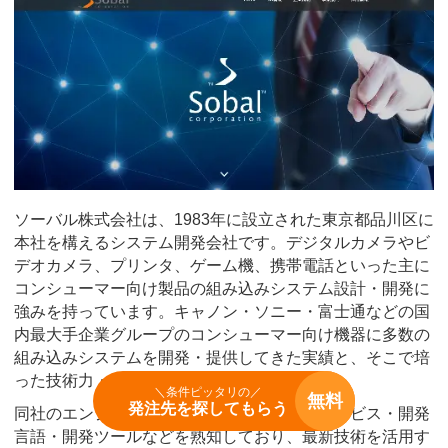
ソーバル株式会社は、1983年に設立された東京都品川区に
本社を構えるシステム開発会社です。デジタルカメラやビ
デオカメラ、プリンタ、ゲーム機、携帯電話といった主に
コンシューマー向け製品の組み込みシステム設計・開発に
強みを持っています。キャノン・ソニー・富士通などの国
内最大手企業グループのコンシューマー向け機器に多数の
組み込みシステムを開発・提供してきた実績と、そこで培
った技術力・経験が最大の強みです。
＼条件ピッタリの／
無料
発注先を探してもらう
同社のエンジニアは一人ひとりがクラウドサービス・開発
言語・開発ツールなどを熟知しており、最新技術を活用す