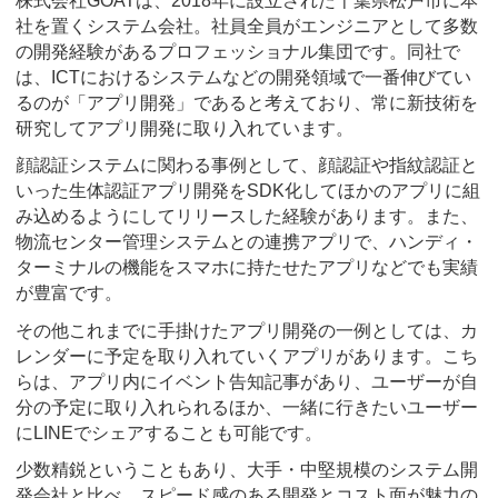
株式会社GOATは、2018年に設立された千葉県松戸市に本
社を置くシステム会社。社員全員がエンジニアとして多数
の開発経験があるプロフェッショナル集団です。同社で
は、ICTにおけるシステムなどの開発領域で一番伸びてい
るのが「アプリ開発」であると考えており、常に新技術を
研究してアプリ開発に取り入れています。
顔認証システムに関わる事例として、顔認証や指紋認証と
いった生体認証アプリ開発をSDK化してほかのアプリに組
み込めるようにしてリリースした経験があります。また、
物流センター管理システムとの連携アプリで、ハンディ・
ターミナルの機能をスマホに持たせたアプリなどでも実績
が豊富です。
その他これまでに手掛けたアプリ開発の一例としては、カ
レンダーに予定を取り入れていくアプリがあります。こち
らは、アプリ内にイベント告知記事があり、ユーザーが自
分の予定に取り入れられるほか、一緒に行きたいユーザー
にLINEでシェアすることも可能です。
少数精鋭ということもあり、大手・中堅規模のシステム開
発会社と比べ、スピード感のある開発とコスト面が魅力の