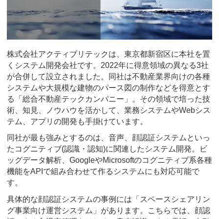
株式会社アクティブリテックは、東京都新宿区に本社を置
くシステム開発会社です。2022年に得意領域の異なる3社
が合併して設立されました。同社は不動産業界向けの各種
システムや大規模な建物のパース図の制作などを得意とす
る「総合不動産テックカンパニー」。その領域で培った技
術、知見、ノウハウを活かして、業務システムやWebシス
テム、アプリの開発も手掛けています。
同社が最も強みとするのは、音声、顔認証システムといっ
たコグニティブ(認識・認知)に関連したシステム開発。ビ
ッグデータ解析、GoogleやMicrosoftのコグニティブ系各種
機能をAPIで組み合わせて作るシステムにも対応可能で
す。
具体的な顔認証システムの事例には「スペースシェアリン
グ事業向け運営システム」があります。こちらでは、顔認