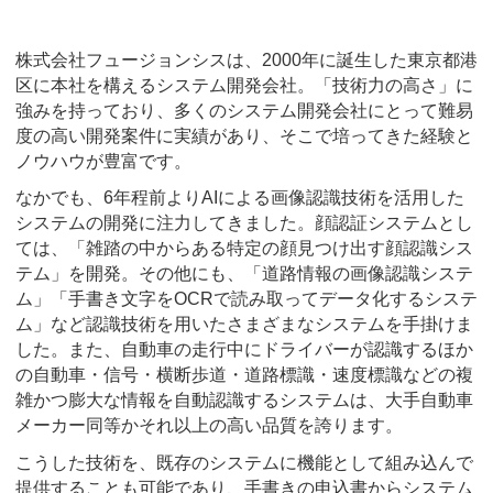
株式会社フュージョンシスは、2000年に誕生した東京都港
区に本社を構えるシステム開発会社。「技術力の高さ」に
強みを持っており、多くのシステム開発会社にとって難易
度の高い開発案件に実績があり、そこで培ってきた経験と
ノウハウが豊富です。
なかでも、6年程前よりAIによる画像認識技術を活用した
システムの開発に注力してきました。顔認証システムとし
ては、「雑踏の中からある特定の顔見つけ出す顔認識シス
テム」を開発。その他にも、「道路情報の画像認識システ
ム」「手書き文字をOCRで読み取ってデータ化するシステ
ム」など認識技術を用いたさまざまなシステムを手掛けま
した。また、自動車の走行中にドライバーが認識するほか
の自動車・信号・横断歩道・道路標識・速度標識などの複
雑かつ膨大な情報を自動認識するシステムは、大手自動車
メーカー同等かそれ以上の高い品質を誇ります。
こうした技術を、既存のシステムに機能として組み込んで
提供することも可能であり、手書きの申込書からシステム