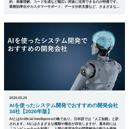
約、画像理解、コード生成など幅広い用途に活用できるのが特徴です。
業務効率化やカスタマーサポート、データ分析支援など、さまざまなシ
ステムに組み込まれています。 高度なAI活用を実現するには、要件に
応じた設計や実装ができる開発会社の選定が重要です。 本記事では、
日本最大級のシステム開発会社ポータルサイト「発注ナビ」が厳選し
た、Geminiの活用でおすすめのシステム開発会社5社をご紹介します。
&nbsp; 目次 1. Geminiを活用したAIやシステムの開発に強い開発会社
&#8211; Jupyter株式会社 &#038;#821 ...
2026.05.29
AIを使ったシステム開発でおすすめの開発会社
34社【2026年版】
AIとはArtificial Intelligenceの略であり、日本語では「人工知能」と訳
されます。AIにはさまざまな種類や概念が存在しますが、基本的には
「コンピューターを利用し、人間の意思決定や問題解決の能力を模倣す