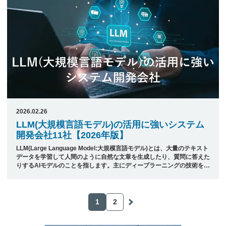
&nbsp; 目次 1. 機械学習を活かしたシステム開発で実績のある開発会社
&#038;#82 ...
2026.02.26
LLM(大規模言語モデル)の活用に強いシステム
開発会社11社【2026年版】
LLM(Large Language Model:大規模言語モデル)とは、大量のテキスト
データを学習して人間のように自然な文章を生成したり、質問に答えた
りするAIモデルのことを指します。主にディープラーニングの技術を活
用しており、特にトランスフォーマーと呼ばれるニューラルネットワー
クのアーキテクチャが採用されています。 このLLMは、大規模なデー
タセットと高性能な計算環境を用いることにより、単なる単語の組み合
わせではなく、文脈を理解したり推論を行ったりする能力を持ちます。
1
2
そのため、翻訳や文章要約、プログラムのコード生成、対話型AIなど幅
広い分野で活用されているのが特長です。 本記事では、日本最 ...