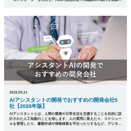
る仕組み」と考えると分かりやすいでしょう。 近年、AIを使ったシス
テムは社会のあらゆる場面で使われており、音声認識やオンラインチャ
ットボット、推奨エンジン(AIアルゴリズム)、AI主導型の自動株式取引
など、我々の生活にも徐々に浸透しはじめています。 そんなAIを活用
したシステムを導入したいという企業・団体の方は、年々増加傾向にあ
ります。とはいえ、AIを扱うシステム開発会社は数多 ...
2026.05.21
AIアシスタントの開発でおすすめの開発会社5
社【2026年版】
AIアシスタントとは、人間の業務や日常生活を支援することを目的に設
計された人工知能のことを指します。人の質問に答えたり、スケジュー
ルを管理したり、書類作成や情報検索を手伝ったりするなど、デジタル
上の助手としての役割を果たします。 このAIアシスタントは、手間を