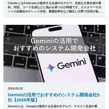
ClaudeとはAnthropicが提供する生成AIモデルで、自然な文章生成や要
約、対話、コード生成などに強みを持つのが特徴です。カスタマーサポ
ートの自動化やナレッジ共有、業務効率化など幅広い分野で活用が進ん
でいます。 Claudeのような生成AIを効果的に導入・活用するには、要
件に応じた設計やAI実装の知見を持つ開発会社の選定が重要です。 本
記事では、日本最大級のシステム開発会社ポータルサイト「発注ナビ」
が厳選した、Claudeの活用でおすすめのシステム開発会社8社をご紹介
します。 &nbsp; 目次 1. Claudeを活用したシステム開発が得意な技術
力の高い開発会社 &#8211; Ok ...
2026.05.29
Geminiの活用でおすすめのシステム開発会社5
社【2026年版】
Geminiとは、Googleが提供する生成AIモデルで、テキスト生成や要