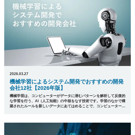
のがチャットボットの特長とも言えますが、今後、さまざまなサービス
においてさらなるチャットボットの活用が見込まれています。 本記事
では、日本最大級のシス ...
2026.03.27
機械学習によるシステム開発でおすすめの開発
会社12社【2026年版】
機械学習は、コンピューターがデータに潜むパターンを解析して反復的
な学習を行う、AI（人工知能）の中核をなす技術です。学習のなかで構
築されたルールを新しいデータにあてはめることで、コンピューターの
予測や分析の精度はさらに向上していきます。 近年話題となっている
ビッグデータと合わせることで、企業や組織が未知のリスクを回避した
り、収益のチャンスを得たりすることも可能とします。 本記事では、
日本最大級のシステム開発会社ポータルサイト「発注ナビ」が厳選し
た、機械学習の活用が得意なシステム開発会社12社をご紹介します。