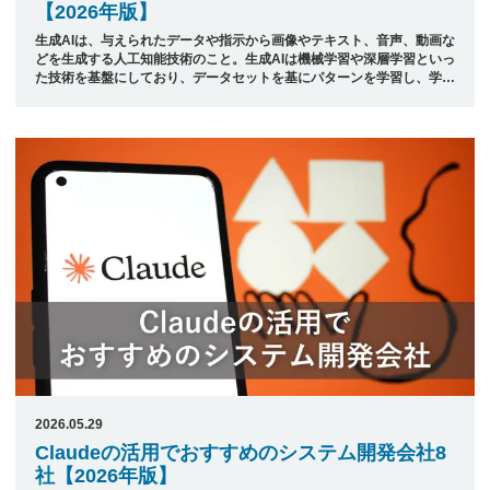
【2026年版】
生成AIは、与えられたデータや指示から画像やテキスト、音声、動画な
どを生成する人工知能技術のこと。生成AIは機械学習や深層学習といっ
た技術を基盤にしており、データセットを基にパターンを学習し、学習
したパターンをもとに新しいコンテンツを創り出す能力を持ちます。
このような技術は、チャットボットやアート、音楽、ゲームのコンテン
ツ作成、さらにはプログラムコードの自動生成など、さまざまな分野で
活用されており、企業の新たなサービスや業務効率化に活用され始めて
います。 本記事では、日本最大級のシステム開発会社ポータルサイト
「発注ナビ」が厳選した、生成AIの活用に強いシステム開発会社22社
をご紹介します。 ...
2026.05.29
Claudeの活用でおすすめのシステム開発会社8
社【2026年版】