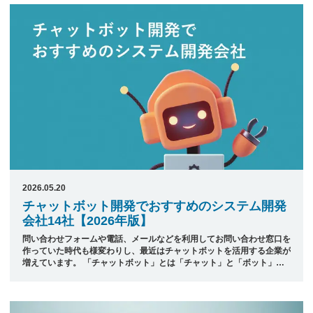
ト、法律・医療など専門分野のAIアシスタントなど信頼性の高い生成AI
サービスを実現できます。 本記事では、日本最大級のシステム開発会
社ポータルサイト「発注ナビ」が厳選した、RAG構築でおすすめのシ
ステム開発会社6社をご紹介します。 &nbsp; ...
2026.05.20
チャットボット開発でおすすめのシステム開発
会社14社【2026年版】
問い合わせフォームや電話、メールなどを利用してお問い合わせ窓口を
作っていた時代も様変わりし、最近はチャットボットを活用する企業が
増えています。 「チャットボット」とは「チャット」と「ボット」を
組み合わせた造語で、自動会話を行うプログラムを指します。チャット
ボットはユーザーが行った問い合わせに対し、コンシェルジュが対応し
ているかのようなやり取りを可能にします。AIや自然言語処理技術が発
達したことにより、その場に実際の人間がいなくても顧客対応ができる