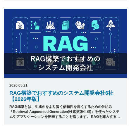
減らしたり、時間を節約したり、判断や作業を補助してくれる存在とし
て、今後ますます広く活用されていくと見られています。 本記事で
は、日本最大級のシステム開発会社ポータルサイト「発注ナビ」が厳選
した、AIアシスタントの開発でおすすめの開発会社5社をご紹介しま
す。 &nbsp; 目次 1. AIアシスタント機能を持つシステムの開発でおす
すめの開 ...
2026.05.21
RAG構築でおすすめのシステム開発会社6社
【2026年版】
RAG構築とは、生成AIをより賢く信頼性を高くするための仕組み
「Retrieval-Augmented Generation(検索拡張生成)」を使ったシステ
ムやアプリケーションを開発することを指します。 RAGを導入するこ
とで、AIが持っている知識だけでは答えられない最新情報や専門情報を
組み合わせた正確な回答が可能になり、社内問い合わせAIやFAQボッ