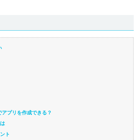
い
自でアプリを作成できる？
とは
イント