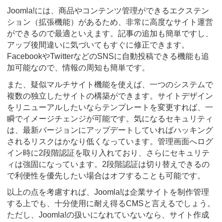
Joomla!には、商品やコンテンツ管理ができるエクステン
ション（拡張機能）があるため、非常に高度なサイト運営
ができるので最適といえます。記事の追加も簡単ですし、
アップ後間違いに気づいてもすぐに修正できます。
FacebookやTwitterなどのSNSに自動投稿できる機能も追
加可能なので、情報の周知も簡単です。
また、疑似マルチサイト機能を使えば、一つのシステムで
複数の独立したサイトの構築ができます。サイトデザイン
をリニューアルしたいならテンプレートを変更すれば、一
瞬でイメージチェンジが可能です。気になるセキュリティ
は、最新バージョンにアップデートしていればハッキング
されるリスクはかなり低くなっています。管理画面へログ
イン時に2段階認証を取り入れており、さらにセキュリテ
ィは強固になっています。2段階認証は切り替えできるの
で利便性を優先したい場合はオフすることも可能です。
以上の点を考慮すれば、Joomla!は企業サイトを制作管理
する上でも、十分使用に耐え得るCMSと言えるでしょう。
ただし、Joomla!の扱いになれていないなら、サイト作成