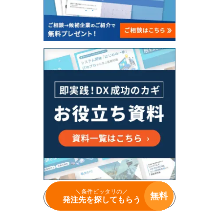
＼条件ピッタリの／
無料
案件を受けたい開発会社はこちら
発注先を探してもらう