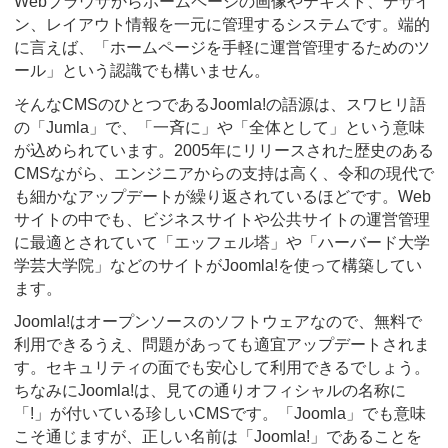
Webブラウザからホームページの画像やテキスト、デザイ
ン、レイアウト情報を一元に管理するシステムです。端的
に言えば、「ホームページを手軽に運営管理するためのツ
ール」という認識でも構いません。
そんなCMSのひとつであるJoomla!の語源は、スワヒリ語
の「Jumla」で、「一斉に」や「全体として」という意味
が込められています。2005年にリリースされた歴史のある
CMSながら、エンジニアからの支持は高く、令和の現代で
も細かなアップデートが繰り返されているほどです。Web
サイトの中でも、ビジネスサイトや公共サイトの運営管理
に最適とされていて「エッフェル塔」や「ハーバード大学
学芸大学院」などのサイトがJoomla!を使って構築してい
ます。
Joomla!はオープンソースのソフトウェアなので、無料で
利用できるうえ、問題があっても適宜アップデートされま
す。セキュリティの面でも安心して利用できるでしょう。
ちなみにJoomla!は、見ての通りオフィシャルの名称に
「!」が付いている珍しいCMSです。「Joomla」でも意味
こそ通じますが、正しい名前は「Joomla!」であることを