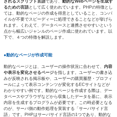
されるスクリプト言語
であり、
動的なWebページを生成す
るための言語
として広く使われています。PHPの特徴とし
ては、動的なページの作成を得意としていること、コンパ
イルが不要でスピーディーに処理できることなどが挙げら
れます。くわえて、データベースと連携させやすいという
点から幅広いジャンルのページ作成に使われています。以
下で、４つの特徴を解説します。
●動的なページが作成可能
動的なページとは、ユーザーの操作状況に合わせて、
内容
や表示を変化させるページ
を指します。ユーザーの書き込
みが反映される掲示板や、ユーザーの購買履歴・プロフィ
ールによって表示コンテンツが変化するECサイトなどが
わかりやすい例です。動的なページを作成する際は、デー
タベースやブラウザなどから収集したデータを基に、表示
内容を生成するプログラムが必要です。この時必要となる
のが、サーバ側の動作処理を実装する「サーバサイド言
語」です。PHPはサーバサイド言語の1つであり、動的な