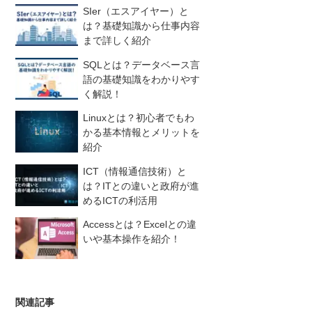
SIer（エスアイヤー）と
は？基礎知識から仕事内容
まで詳しく紹介
SQLとは？データベース言
語の基礎知識をわかりやす
く解説！
Linuxとは？初心者でもわ
かる基本情報とメリットを
紹介
ICT（情報通信技術）と
は？ITとの違いと政府が進
めるICTの利活用
Accessとは？Excelとの違
いや基本操作を紹介！
関連記事