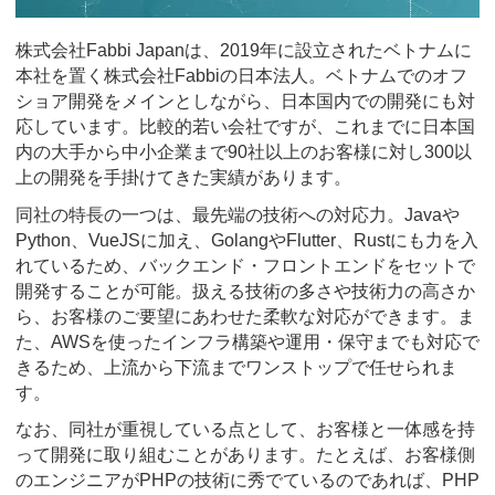
株式会社Fabbi Japanは、2019年に設立されたベトナムに
本社を置く株式会社Fabbiの日本法人。ベトナムでのオフ
ショア開発をメインとしながら、日本国内での開発にも対
応しています。比較的若い会社ですが、これまでに日本国
内の大手から中小企業まで90社以上のお客様に対し300以
上の開発を手掛けてきた実績があります。
同社の特長の一つは、最先端の技術への対応力。Javaや
Python、VueJSに加え、GolangやFlutter、Rustにも力を入
れているため、バックエンド・フロントエンドをセットで
開発することが可能。扱える技術の多さや技術力の高さか
ら、お客様のご要望にあわせた柔軟な対応ができます。ま
た、AWSを使ったインフラ構築や運用・保守までも対応で
きるため、上流から下流までワンストップで任せられま
す。
なお、同社が重視している点として、お客様と一体感を持
って開発に取り組むことがあります。たとえば、お客様側
のエンジニアがPHPの技術に秀でているのであれば、PHP