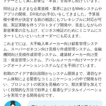
トナーとして真に必要な「本質」を追求し続けています。
同社はさまざまな企業規模・業界におけるWebシステムや
アプリの開発、DX化のお手伝いをしてきました。予算規
模や要件が決定する前の相談にもフレキシブルに対応が可
能。実証実験を伴うプロトタイプ開発や、並走しながらの
新規事業の立ち上げ、ビジネス検証のためにミニマムにス
タートしたいといったオーダーにも応えます。
これまでには、大手輸入車メーカー向け顧客管理システ
ム、スーパーゼネコン向け見積り作成管理システム、金融
機関向け見積作成管理システム、建築材メーカー向け受
注・発送管理システム、アパレルメーカー向けマーケテイ
ングオートメーションシステムなどを手掛けています。
初期のアイデア創出段階からシステム開発まで、適切なチ
ーム体制による緊密なコミュニケーションの中で開発を行
い、プロジェクトの状況を見極めつつ、順次要望を加えて
いく段階的な方法で効率よく最適なデジタルイノベーショ
ンを実現できる開発会社です。