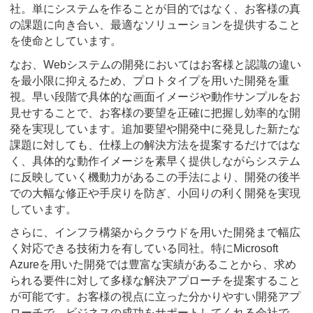
社。単にシステムを作ることが目的ではなく、お客様の真
の課題に向き合い、最適なソリューションを提供すること
を使命としています。
なお、Webシステムの開発においてはお客様と認識の違い
を最小限に抑えるため、プロトタイプを用いた開発を重
視。早い段階で具体的な画面イメージや動作サンプルをお
見せすることで、お客様の要望を正確に把握し効率的な開
発を実現しています。追加要望や開発中に発見した新たな
課題に対しても、仕様上の解決方法を提案するだけではな
く、具体的な動作イメージを素早く提供しながらシステム
に反映していく機動力があるこの手法により、開発の後半
での大幅な修正や手戻りを防ぎ、小回りの利く開発を実現
しています。
さらに、インフラ構築からクラウドを用いた開発まで幅広
く対応できる技術力を有している同社。特にMicrosoft
Azureを用いた開発では豊富な実績があることから、求め
られる要件に対して多様な解決アプローチを提案すること
が可能です。お客様の視点に立った分かりやすい開発アプ
ローチで、ビジネスの成功をサポートしてくれる会社で