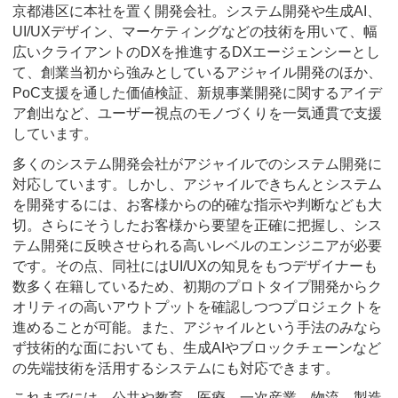
京都港区に本社を置く開発会社。システム開発や生成AI、
UI/UXデザイン、マーケティングなどの技術を用いて、幅
広いクライアントのDXを推進するDXエージェンシーとし
て、創業当初から強みとしているアジャイル開発のほか、
PoC支援を通した価値検証、新規事業開発に関するアイデ
ア創出など、ユーザー視点のモノづくりを一気通貫で支援
しています。
多くのシステム開発会社がアジャイルでのシステム開発に
対応しています。しかし、アジャイルできちんとシステム
を開発するには、お客様からの的確な指示や判断なども大
切。さらにそうしたお客様から要望を正確に把握し、シス
テム開発に反映させられる高いレベルのエンジニアが必要
です。その点、同社にはUI/UXの知見をもつデザイナーも
数多く在籍しているため、初期のプロトタイプ開発からク
オリティの高いアウトプットを確認しつつプロジェクトを
進めることが可能。また、アジャイルという手法のみなら
ず技術的な面においても、生成AIやブロックチェーンなど
の先端技術を活用するシステムにも対応できます。
これまでには、公共や教育、医療、一次産業、物流、製造