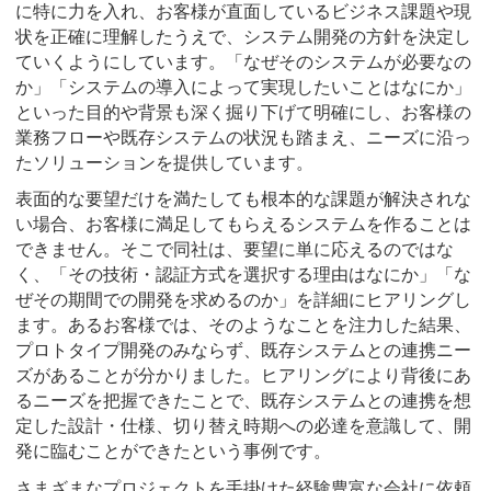
に特に力を入れ、お客様が直面しているビジネス課題や現
状を正確に理解したうえで、システム開発の方針を決定し
ていくようにしています。「なぜそのシステムが必要なの
か」「システムの導入によって実現したいことはなにか」
といった目的や背景も深く掘り下げて明確にし、お客様の
業務フローや既存システムの状況も踏まえ、ニーズに沿っ
たソリューションを提供しています。
表面的な要望だけを満たしても根本的な課題が解決されな
い場合、お客様に満足してもらえるシステムを作ることは
できません。そこで同社は、要望に単に応えるのではな
く、「その技術・認証方式を選択する理由はなにか」「な
ぜその期間での開発を求めるのか」を詳細にヒアリングし
ます。あるお客様では、そのようなことを注力した結果、
プロトタイプ開発のみならず、既存システムとの連携ニー
ズがあることが分かりました。ヒアリングにより背後にあ
るニーズを把握できたことで、既存システムとの連携を想
定した設計・仕様、切り替え時期への必達を意識して、開
発に臨むことができたという事例です。
さまざまなプロジェクトを手掛けた経験豊富な会社に依頼