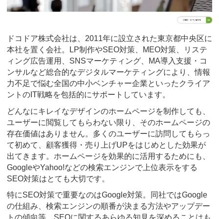
ドコドア株式会社は、2011年に設立された東京都中央区に
本社を置く会社。LP制作やSEO対策、MEO対策、リステ
ィング広告運用、SNSマーケティング、MA導入支援・コ
ンサルなど総合的なデジタルマーケティングにより、情報
力不足で悩む全国の中小ベンチャー企業といったクライア
ントのIT戦略を包括的にサポートしています。
どんなにキレイなデザインのホームページを制作しても、
ユーザーに閲覧してもらわない限り、そのホームページの
存在価値はありません。多くのユーザーに訪問してもらっ
て初めて、顧客獲得・売り上げUPをはじめとした効果が
出てきます。ホームページを効果的に活用するためにも、
GoogleやYahoo!などの検索エンジンで上位表示をする
SEO対策はとても大切です。
特にSEO対策で重要なのはGoogle対策。同社ではGoogle
の仕組み、検索エンジンの順番が決まる方法やアップデー
トの傾向等、SEOに関するあらゆる知見を深めることはも