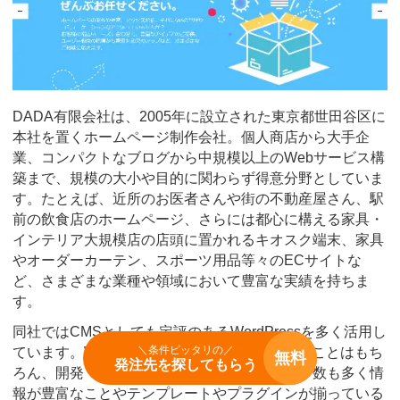
DADA有限会社は、2005年に設立された東京都世田谷区に
本社を置くホームページ制作会社。個人商店から大手企
業、コンパクトなブログから中規模以上のWebサービス構
築まで、規模の大小や目的に関わらず得意分野としていま
す。たとえば、近所のお医者さんや街の不動産屋さん、駅
前の飲食店のホームページ、さらには都心に構える家具・
インテリア大規模店の店頭に置かれるキオスク端末、家具
やオーダーカーテン、スポーツ用品等々のECサイトな
ど、さまざまな業種や領域において豊富な実績を持ちま
す。
同社ではCMSとしても定評のあるWordPressを多く活用し
＼条件ピッタリの／
ています。WordPressはサイト管理がしやすいことはもち
無料
発注先を探してもらう
ろん、開発・アップデートに積極的。ユーザー数も多く情
報が豊富なことやテンプレートやプラグインが揃っている