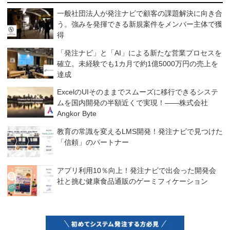
一般社団法人が発注ナビで顧客の課題解決に向き合
う。強みを発揮できる新規案件をメンバー主体で獲
得
「発注ナビ」と「AI」による新たな営業プロセスを
確立。未経験でも1カ月で約1億5000万円の売上を
達成
ExcelのUIそのままでスムーズに移行できるシステ
ムを国内開発の半額近くで実現！――株式会社
Angkor Byte
教育の常識を変えるLMS開発！発注ナビで見つけた
「信頼」のパートナー
アプリ利用10％向上！発注ナビで出会った開発会
社と挑む健康食品通販のゲーミフィケーション