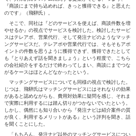
『商談にまで持ち込めれば、きっと獲得できる』と思えた
のです」（飛騨氏）。
そこで、同社は『どのサービスを使えば、商談件数を増
やせるか』の視点でサービスを検討した。検討したサービ
スはテレアポ、営業代行、そして発注ナビのようなマッチ
ングサービスだ。テレアポや営業代行では、そもそもアポ
イントの件数を思うように獲得できず、獲得できたとして
も『とりあえず話を聞きましょう』という程度で、こちら
の会社紹介をするだけで終わってしまい、商談にまでつな
がるケースはほとんどなかったという。
マッチングサービスについても同様の視点で検討した。
じつは、飛騨氏はマッチングサービスにはそれなりの効果
があると認めながらも、費用対効果に疑問を感じ、それま
で実際に利用するには踏ん切りがつかないでいたという。
しかし、偶然にも知り合いから『発注ナビは紹介案件の質
が良く、利用するメリットがある』という評判を聞き、話
を聞くことにした。
「もちろん、発注ナビ以外のマッチングサービスについ