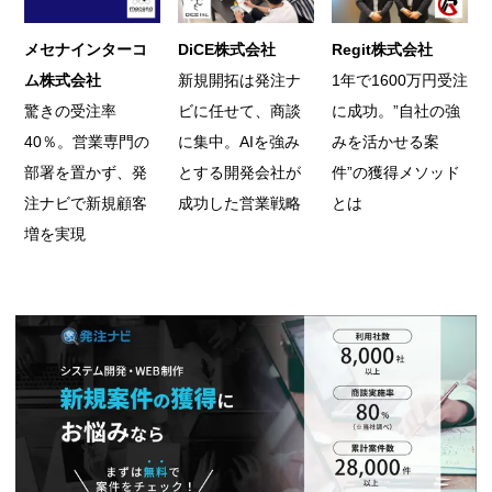
メセナインターコ
DiCE株式会社
Regit株式会社
ム株式会社
新規開拓は発注ナ
1年で1600万円受注
驚きの受注率
ビに任せて、商談
に成功。”自社の強
40％。営業専門の
に集中。AIを強み
みを活かせる案
部署を置かず、発
とする開発会社が
件”の獲得メソッド
注ナビで新規顧客
成功した営業戦略
とは
増を実現