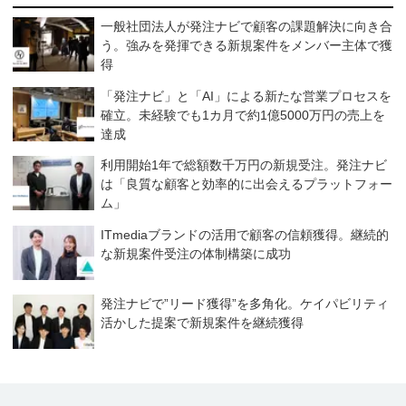
一般社団法人が発注ナビで顧客の課題解決に向き合
う。強みを発揮できる新規案件をメンバー主体で獲
得
「発注ナビ」と「AI」による新たな営業プロセスを
確立。未経験でも1カ月で約1億5000万円の売上を
達成
利用開始1年で総額数千万円の新規受注。発注ナビ
は「良質な顧客と効率的に出会えるプラットフォー
ム」
ITmediaブランドの活用で顧客の信頼獲得。継続的
な新規案件受注の体制構築に成功
発注ナビで”リード獲得”を多角化。ケイパビリティ
活かした提案で新規案件を継続獲得