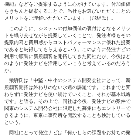
機能』などをご提案するように心がけています。付加価値
をきちんと提案することで、当社をお選びいただくことの
メリットをご理解いただいています」（飛騨氏）。
このように、システムの付加価値の裏付けとなるメリッ
トを織り交ぜながら提案していくことで、発注者様もその
提案内容と費用感からコストパフォーマンスに優れた提案
であると納得してもらえるという。このように発注ナビの
利用で順調に新規顧客を開拓してきた同社だが、今後はど
のように発注ナビを活用していこうと考えているのだろう
か。
飛騨氏は「中堅・中小のシステム開発会社にとって、新
規顧客開拓は終わりのない永遠の課題です。これまでと変
わらずに発注ナビを使い続けていくこと、それが基本戦略
です」と語る。その上で、同社は今後、発注ナビの案件で
関東のシステム開発会社に限定した募集にもエントリーで
きるように、東京に事務所を開設することも検討している
という。
同社にとって発注ナビは「何かしらの課題をお持ちの発