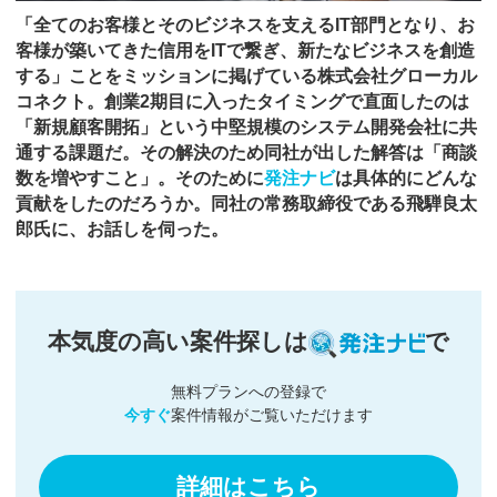
「全てのお客様とそのビジネスを支えるIT部門となり、お
客様が築いてきた信用をITで繋ぎ、新たなビジネスを創造
する」ことをミッションに掲げている株式会社グローカル
コネクト。創業2期目に入ったタイミングで直面したのは
「新規顧客開拓」という中堅規模のシステム開発会社に共
通する課題だ。その解決のため同社が出した解答は「商談
数を増やすこと」。そのために
発注ナビ
は具体的にどんな
貢献をしたのだろうか。同社の常務取締役である飛騨良太
郎氏に、お話しを伺った。
本気度の高い案件探しは
で
無料プランへの登録で
今すぐ
案件情報がご覧いただけます
詳細はこちら