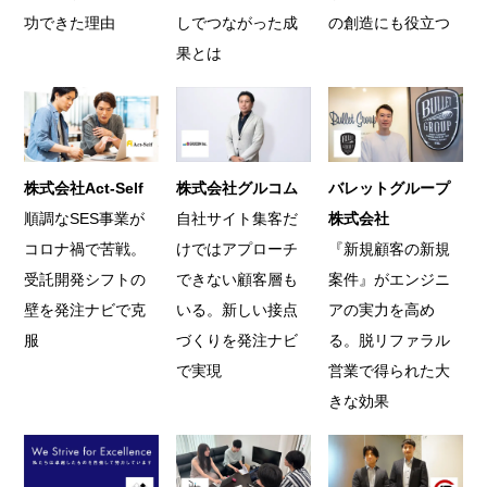
功できた理由
しでつながった成
の創造にも役立つ
果とは
株式会社Act-Self
株式会社グルコム
バレットグループ
順調なSES事業が
自社サイト集客だ
株式会社
コロナ禍で苦戦。
けではアプローチ
『新規顧客の新規
受託開発シフトの
できない顧客層も
案件』がエンジニ
壁を発注ナビで克
いる。新しい接点
アの実力を高め
服
づくりを発注ナビ
る。脱リファラル
で実現
営業で得られた大
きな効果