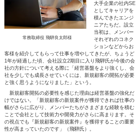
大手企業の社内SE
としてキャリアを
積んできたエンジ
ニアたちだ。設立
当初は、メンバー
常務取締役 飛騨良太郎様
それぞれのコネク
ションなどからお
客様を紹介してもらって仕事を増やしてきたが、ちょうど
1年が経過した頃、会社設立2期目に入り飛騨氏が今後の会
社の方針について考える際に「経営基盤をより強くし、会
社を少しでも成長させていくには、新規顧客の開拓が必要
と強く思うようになりました」という。
新規顧客開拓の必要性を感じた理由は経営基盤の強化だ
けではない。「新規顧客の新規案件が獲得できれば仕事の
幅がさらに広がり、メンバーたちがさまざまな経験を積む
ことで会社として技術力や開発力がさらに高まります。そ
の視点でも『新規顧客の新規案件』を獲得することの重要
性が高まっていたのです」（飛騨氏）。