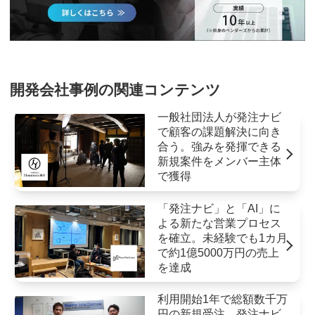
開発会社事例の関連コンテンツ
一般社団法人が発注ナビ
で顧客の課題解決に向き
合う。強みを発揮できる
新規案件をメンバー主体
で獲得
「発注ナビ」と「AI」に
よる新たな営業プロセス
を確立。未経験でも1カ月
で約1億5000万円の売上
を達成
利用開始1年で総額数千万
円の新規受注。発注ナビ