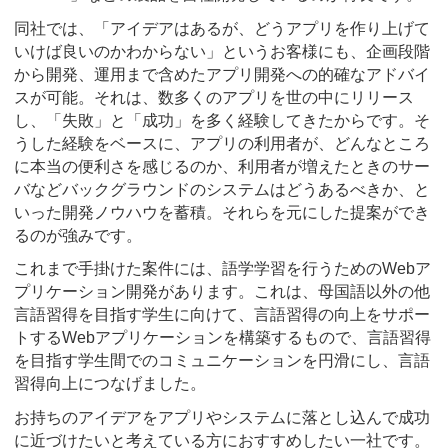
同社では、「アイデアはあるが、どうアプリを作り上げて
いけば良いのかわからない」というお客様にも、企画段階
から開発、運用まで含めたアプリ開発への的確なアドバイ
スが可能。それは、数多くのアプリを世の中にリリース
し、「失敗」と「成功」を多く経験してきたからです。そ
うした経験をベースに、アプリの利用者が、どんなところ
に本当の便利さを感じるのか、利用者が増えたときのサー
バなどバックグラウンドのシステムはどうあるべきか、と
いった開発ノウハウを蓄積。それらを元にした提案ができ
るのが強みです。
これまで手掛けた案件には、語学学習を行うためのWebア
プリケーション開発があります。これは、母国語以外の他
言語習得を目指す学生に向けて、言語習得の向上をサポー
トするWebアプリケーションを構築するもので、言語習得
を目指す学生間でのコミュニケーションを円滑にし、言語
習得向上につなげました。
お持ちのアイデアをアプリやシステムに落とし込んで成功
に近づけたいと考えている方におすすめしたい一社です。