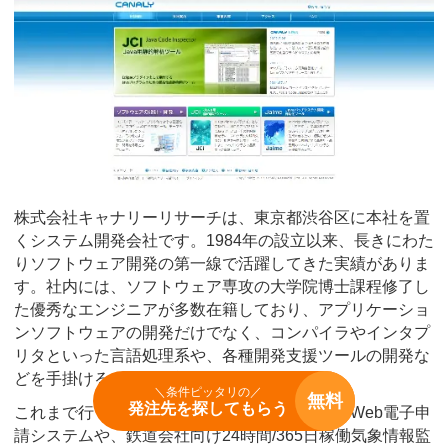
株式会社キャナリーリサーチは、東京都渋谷区に本社を置
くシステム開発会社です。1984年の設立以来、長きにわた
りソフトウェア開発の第一線で活躍してきた実績がありま
す。社内には、ソフトウェア専攻の大学院博士課程修了し
た優秀なエンジニアが多数在籍しており、アプリケーショ
ンソフトウェアの開発だけでなく、コンパイラやインタプ
リタといった言語処理系や、各種開発支援ツールの開発な
どを手掛けることも可能です。
＼条件ピッタリの／
無料
発注先を探してもらう
これまで行ってきた開発実績には、官公庁向けWeb電子申
請システムや、鉄道会社向け24時間/365日稼働気象情報監