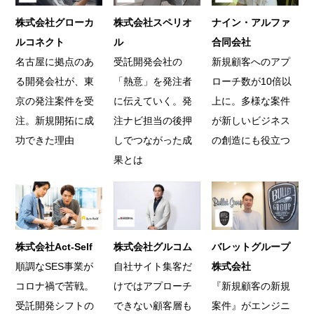
株式会社グローカ
株式会社スペリオ
ナイン・アルファ
ルコネクト
ル
合同会社
名古屋に拠点のあ
受託開発会社の
新規顧客へのアプ
る開発会社が、東
「熱意」を発注者
ローチ数が10倍以
京の発注案件を受
に伝えていく。発
上に。多様な案件
注。新規開拓に成
注ナビ担当の後押
が新しいビジネス
功できた理由
しでつながった成
の創造にも役立つ
果とは
株式会社Act-Self
株式会社グルコム
バレットグループ
順調なSES事業が
自社サイト集客だ
株式会社
コロナ禍で苦戦。
けではアプローチ
『新規顧客の新規
受託開発シフトの
できない顧客層も
案件』がエンジニ