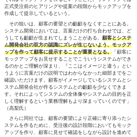
正式受注前のヒアリングや提案の段階からモックアップを
作成して提示しているという。
その狙いは、顧客の要望との齟齬をなくすことにある。
システム開発においては、言葉だけの打ち合わせでは、ど
うしても齟齬が生まれてしまうことがある。
顧客とシステ
ム開発会社の双方の認識にズレが生じないよう、モックア
ップを作って顧客に提示することが重要となる。
「顧客に
モックアップをお見せすることでこういうシステムができ
るのかとご理解が深まり、『ここはイメージと違う』とい
うように言葉だけの説明ではわからなかった細部までをご
確認いただけます。顧客がイメージしているシステムとシ
ステム開発会社が作るシステムとの齟齬を少なくできま
す。それによってシステムの全体像やシステムの目的を正
しく理解するという業務理解もより深まっていくのです」
（高梨氏）
さらに同社では、顧客の要望により正確に寄り添ったシ
ステムを作るために、受注後の設計段階においてもモック
アップを作り、顧客に見せて確認をしながら設計を進めて