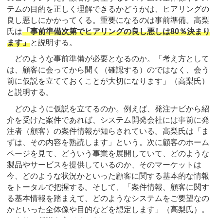
テムの目的を正しく理解できるかどうかは、ヒアリングの
良し悪しにかかってくる。重要になるのは事前準備。高梨
氏は
「事前準備次第でヒアリングの良し悪しは80％決まり
ます」
と説明する。
どのような事前準備が必要となるのか。「考え方として
は、顧客に会ってから聞く（確認する）のではなく、会う
前に仮説を立てておくことが大切になります」（高梨氏）
と説明する。
どのように仮説を立てるのか。例えば、発注ナビから紹
介を受けた案件であれば、システム開発会社には事前に発
注者（顧客）の案件情報が知らされている。高梨氏は「ま
ずは、その内容を熟読します」という。次に顧客のホーム
ページを見て、どういう事業を展開していて、どのような
製品やサービスを提供しているのか、そのマーケットは
今、どのような状況かといった顧客に関する基本的な情報
をトータルで把握する。そして、「案件情報、顧客に関す
る基本情報を踏まえて、どのようなシステムをご要望なの
かといった全体像や目的などを想定します」（高梨氏）。