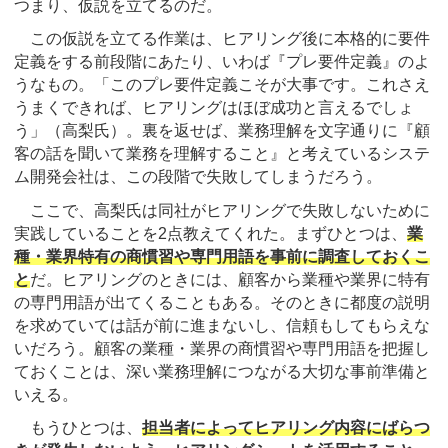
つまり、仮説を立てるのだ。
この仮説を立てる作業は、ヒアリング後に本格的に要件
定義をする前段階にあたり、いわば『プレ要件定義』のよ
うなもの。「このプレ要件定義こそが大事です。これさえ
うまくできれば、ヒアリングはほぼ成功と言えるでしょ
う」（高梨氏）。裏を返せば、業務理解を文字通りに『顧
客の話を聞いて業務を理解すること』と考えているシステ
ム開発会社は、この段階で失敗してしまうだろう。
ここで、高梨氏は同社がヒアリングで失敗しないために
実践していることを2点教えてくれた。まずひとつは、
業
種・業界特有の商慣習や専門用語を事前に調査しておくこ
と
だ。ヒアリングのときには、顧客から業種や業界に特有
の専門用語が出てくることもある。そのときに都度の説明
を求めていては話が前に進まないし、信頼もしてもらえな
いだろう。顧客の業種・業界の商慣習や専門用語を把握し
ておくことは、深い業務理解につながる大切な事前準備と
いえる。
もうひとつは、
担当者によってヒアリング内容にばらつ