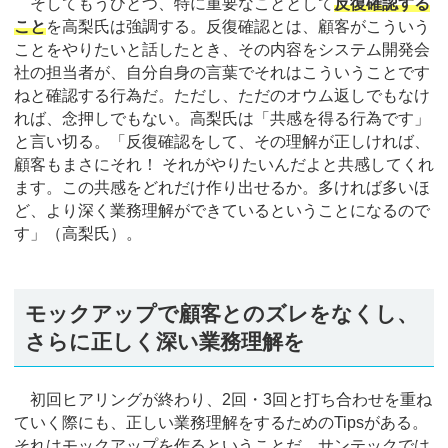
そしてもうひとつ、特に重要なこととして
反復確認する
こと
を高梨氏は強調する。反復確認とは、顧客がこういう
ことをやりたいと話したとき、その内容をシステム開発会
社の担当者が、自分自身の言葉でそれはこういうことです
ねと確認する行為だ。ただし、ただのオウム返しでもなけ
れば、念押しでもない。高梨氏は「共感を得る行為です」
と言い切る。「反復確認をして、その理解が正しければ、
顧客もまさにそれ！ それがやりたいんだよと共感してくれ
ます。この共感をどれだけ作り出せるか。多ければ多いほ
ど、より深く業務理解ができているということになるので
す」（高梨氏）。
モックアップで顧客とのズレをなくし、
さらに正しく深い業務理解を
初回ヒアリングが終わり、2回・3回と打ち合わせを重ね
ていく際にも、正しい業務理解をするためのTipsがある。
それはモックアップを作るということだ。サンテックでは