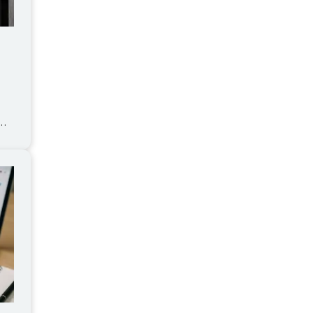
【2026年版】
担
守