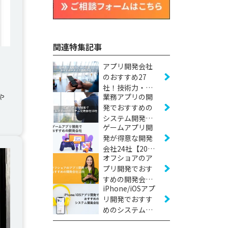
関連特集記事
アプリ開発会社
のおすすめ27
社！技術力・実
業務アプリの開
や
績などから厳選
発でおすすめの
【2026年版】
システム開発会
。
ゲームアプリ開
社10社【2026年
発が得意な開発
版】
会社24社【2026
オフショアのア
年版】
プリ開発でおす
すめの開発会社
iPhone/iOSアプ
10社【2026年
リ開発でおすす
版】
めのシステム開
発会社17社