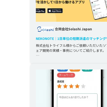
合同会社Solashi Japan
NEKONOTE｜1日単位の短期派遣のマッチン
ス
株式会社トライフル様からご依頼いただいたソ
ェア開発の実績・事例についてご紹介します。

NEKONOTEは、イベント業界における短期・
人材を対象に、

イベ...