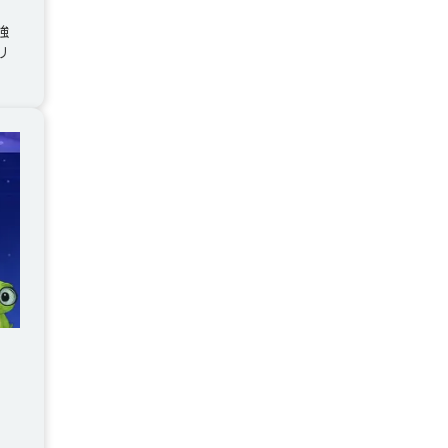
強
リ
ン