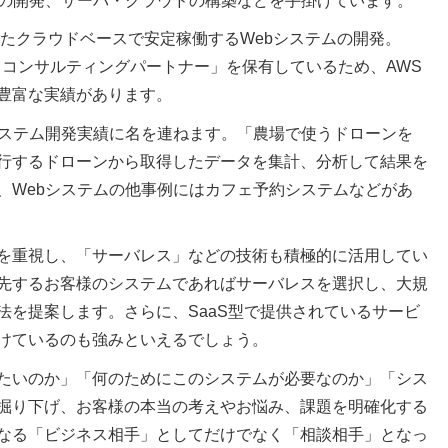
ムの開発、サーバ・クラウドの構築などを手掛けています。
したクラウドベースで安定稼働するWebシステムの開発。
トコンサルティングパートナー」を保有しているため、AWS
豊富な実績があります。
システム開発実績に名を連ねます。「農場で使うドローンを
行するドローンから取得したデータを集計、分析して結果を
、Webシステムの他事例にはカフェ予約システムなどがあ
を重視し、「サーバレス」などの技術も積極的に活用してい
先するお客様のシステムであればサーバレスを選択し、大規
法を提案します。さらに、SaaS型で提供されているサービ
けているのも強みといえるでしょう。
たいのか」「何のためにこのシステムが必要なのか」「シス
掘り下げ、お客様の本当の考えやお悩み、課題を明確化する
なる「ビジネス相手」としてだけでなく「相談相手」となっ