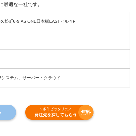
に最適な一社です。
町6-9 AS ONE日本橋EASTビル４F
Bシステム、サーバー・クラウド
＼条件ピッタリの／
無料
ら
発注先を探してもらう