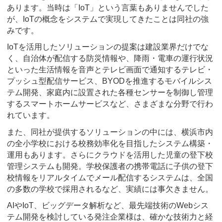
あります。当時は「IoT」という言葉もありませんでした
が、IoTの概念をシステムで実現してきたことは同社の強
みです。
IoTを活用したソリューションの提案は建設業界だけでな
く、自治体が配信する防災情報や、降雨・電車の運行状況
といった生活情報を音声とテレビ画面で通知するテレビ・
プッシュ型配信サービス、BYODを推進するモバイルシス
テム開発、家庭内に設置された各種センサーを制御し管理
するスマートホームサービスなど、さまざまな分野で行わ
れています。
また、同社が提供するソリューションの中には、横浜市内
の全小学校における校務効率化を目指したシステム構築・
運用もあります。さらにクラウドを活用した児童の登下校
管理システムも開発。学校保護者の携帯電話に子供の登下
校情報をリアルタイムでメール配信するシステムは、全国
の多数の学校で採用されるなど、実績には事欠きません。
AIやIoT、ビッグデータ解析など、最先端技術のWebシス
テム開発を検討している発注企業様は、確かな技術力と経