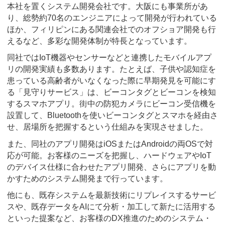
本社を置くシステム開発会社です。大阪にも事業所があ
り、総勢約70名のエンジニアによって開発が行われている
ほか、フィリピンにある関連会社でのオフショア開発も行
えるなど、多彩な開発体制が特長となっています。
同社ではIoT機器やセンサーなどと連携したモバイルアプ
リの開発実績も多数あります。たとえば、子供や認知症を
患っている高齢者がいなくなった際に早期発見を可能にす
る「見守りサービス」は、ビーコンタグとビーコンを検知
するスマホアプリ。街中の防犯カメラにビーコン受信機を
設置して、Bluetoothを使いビーコンタグとスマホを経由さ
せ、居場所を把握するという仕組みを実現させました。
また、同社のアプリ開発はiOSまたはAndroidの両OSで対
応が可能。お客様のニーズを把握し、ハードウェアやIoT
のデバイス仕様に合わせたアプリ開発、さらにアプリを動
かすためのシステム開発まで行っています。
他にも、既存システムを最新技術にリプレイスするサービ
スや、既存データをAIにて分析・加工して新たに活用する
といった提案など、お客様のDX推進のためのシステム・