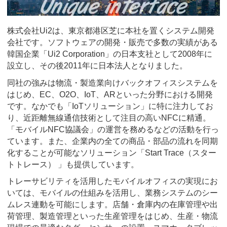
株式会社Ui2は、東京都港区芝に本社を置くシステム開発
会社です。ソフトウェアの開発・販売で多数の実績がある
韓国企業「Ui2 Corporation」の日本支社として2008年に
設立し、その後2011年に日本法人となりました。
同社の強みは物流・製造業向けバックオフィスシステムを
はじめ、EC、O2O、IoT、ARといった分野における開発
です。なかでも「IoTソリューション」に特に注力してお
り、近距離無線通信技術として注目の高いNFCに精通。
「モバイルNFC協議会」の運営を務めるなどの活動を行っ
ています。また、企業内の全ての商品・部品の流れを同期
化することが可能なソリューション「Start Trace（スター
トトレース） 」も提供しています。
トレーサビリティを活用したモバイルオフィスの実現にお
いては、モバイルの仕組みを活用し、業務システムのシー
ムレス連動を可能にします。店舗・倉庫内の在庫管理や出
荷管理、製造管理といった生産管理をはじめ、生産・物流