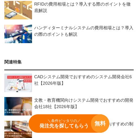
RFIDの費用相場とは？導入する際のポイントを徹
底解説
ハンディターミナルシステムの費用相場とは？導入
の際のポイントも解説
関連特集
CADシステム開発でおすすめのシステム開発会社6
社【2026年版】
文教・教育機関向けシステム開発でおすすめの開発
会社18社【2026年版】
＼条件ピッタリの／
無料
宿泊・ホテル業のホームページ制作でおすすめの制
発注先を探してもらう
作会社7社【2026年版】