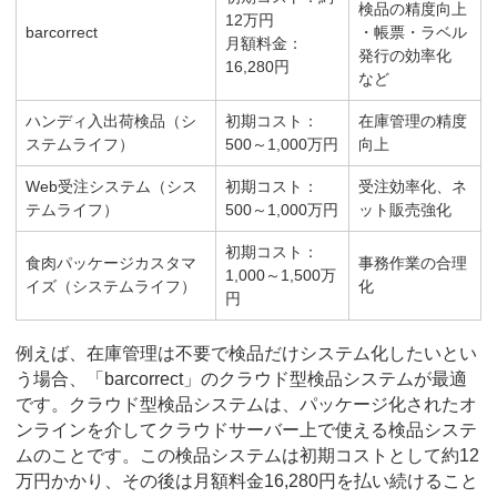
検品の精度向上
12万円
barcorrect
・帳票・ラベル
月額料金：
発行の効率化
16,280円
など
ハンディ入出荷検品（シ
初期コスト：
在庫管理の精度
ステムライフ）
500～1,000万円
向上
Web受注システム（シス
初期コスト：
受注効率化、ネ
テムライフ）
500～1,000万円
ット販売強化
初期コスト：
食肉パッケージカスタマ
事務作業の合理
1,000～1,500万
イズ（システムライフ）
化
円
例えば、在庫管理は不要で検品だけシステム化したいとい
う場合、「barcorrect」のクラウド型検品システムが最適
です。クラウド型検品システムは、パッケージ化されたオ
ンラインを介してクラウドサーバー上で使える検品システ
ムのことです。この検品システムは初期コストとして約12
万円かかり、その後は月額料金16,280円を払い続けること