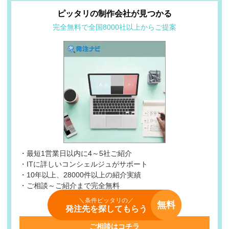
ピッタリの制作会社が見つかる
完全無料で全国8000社以上からご提案
・最短1営業日以内に4～5社ご紹介
・ITに詳しいコンシェルジュがサポート
・10年以上、28000件以上の紹介実績
・ご相談～ご紹介まで完全無料
＼条件ピッタリの／
無料
＼完全無料・たった1日で回答／
発注先を探してもらう
ご相談はコチラ