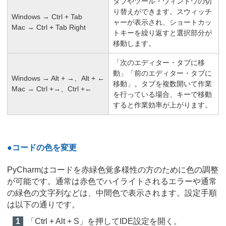
タブやツール・ウィンドウの切
り替えができます。スウィッチ
Windows → Ctrl + Tab
ャーが表示され、ショートカッ
Mac → Ctrl + Tab Right
トキーを繰り返すと選択部分が
移動します。
「次のエディター・タブに移
動」「前のエディター・タブに
Windows → Alt + →、Alt + ←
移動」。タブを複数開いて作業
Mac → Ctrl +→、Ctrl +←
を行っている場合、キーで移動
すると作業効率が上がります。
●コードの色を変更
PyCharmはコードを赤緑色覚多様性の方のために色の調整
が可能です。通常は赤色でハイライトされるエラーや通常
の緑色の文字列などは、中間色で表示されます。設定手順
は以下の通りです。
「Ctrl + Alt + S」を押してIDE設定を開く。