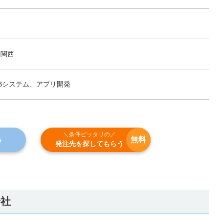
、関西
Bシステム、アプリ開発
＼条件ピッタリの／
無料
ら
発注先を探してもらう
社