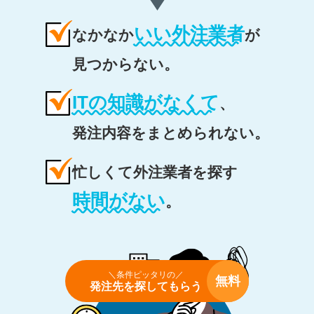
いい外注業者
なかなか
が
見つからない。
ITの知識がなくて
、
発注内容をまとめられない。
忙しくて外注業者を探す
時間がない
。
＼条件ピッタリの／
無料
発注先を探してもらう