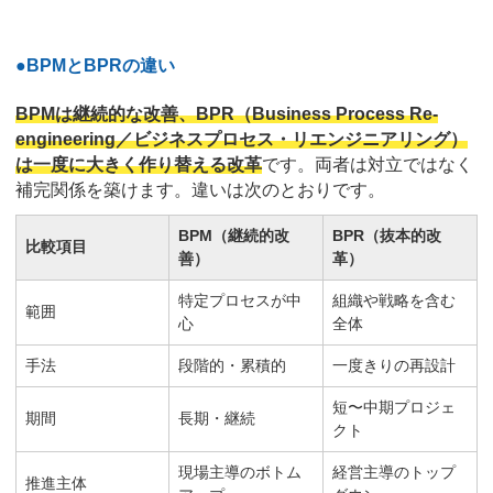
●BPMとBPRの違い
BPMは継続的な改善、BPR（Business Process Re-
engineering／ビジネスプロセス・リエンジニアリング）
は一度に大きく作り替える改革
です。両者は対立ではなく
補完関係を築けます。違いは次のとおりです。
BPM（継続的改
BPR（抜本的改
比較項目
善）
革）
特定プロセスが中
組織や戦略を含む
範囲
心
全体
手法
段階的・累積的
一度きりの再設計
短〜中期プロジェ
期間
長期・継続
クト
現場主導のボトム
経営主導のトップ
推進主体