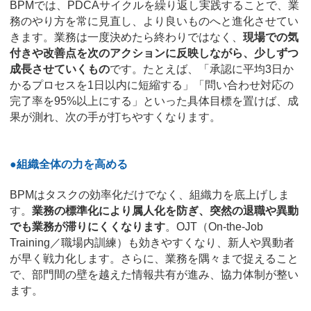
BPMでは、PDCAサイクルを繰り返し実践することで、業
務のやり方を常に見直し、より良いものへと進化させてい
きます。業務は一度決めたら終わりではなく、
現場での気
付きや改善点を次のアクションに反映しながら、少しずつ
成長させていくもの
です。たとえば、「承認に平均3日か
かるプロセスを1日以内に短縮する」「問い合わせ対応の
完了率を95%以上にする」といった具体目標を置けば、成
果が測れ、次の手が打ちやすくなります。
●組織全体の力を高める
BPMはタスクの効率化だけでなく、組織力を底上げしま
す。
業務の標準化により属人化を防ぎ、突然の退職や異動
でも業務が滞りにくくなります
。OJT（On-the-Job
Training／職場内訓練）も効きやすくなり、新人や異動者
が早く戦力化します。さらに、業務を隅々まで捉えること
で、部門間の壁を越えた情報共有が進み、協力体制が整い
ます。