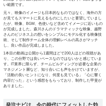
い範囲です。
元々、映像のイメージも日本的なものではなく、海外の方
が見てもスマートに見えるものにしたいと要望していまし
たが、映像、BGM、色使いなど含めてイメージに近いもの
が完成しました。森川さんのドラマティックな映像、越野
さんのビジネス上の想いをシンプルにモデル化する映像技
術、そして制作チーム全体の理解レベルの高さがマッチ
し、良い作品が完成しました。
1本目の動画は公開から1週間ほどで200人ほどの視聴があ
り、この分野では良いペースなのではないかと感じていま
す。IT業界に限らず、チームビルディングが必要な企業の
マネジメント層など、知り合いにも声をかけていますが、
「活動の良いヒントになり、何度も見ている」「心に響く
内容だった」という感想をもらっており、制作した甲斐が
ありました。
発注ナビは、今の時代にフィットした効