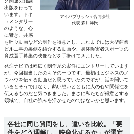
ク関連の雑誌
出版を行って
います。ドキ
アイパブリッシュ合同会社
ュメンタリー
代表 森川洋氏
のような、心
に響き、共感
を呼ぶ動画などの制作を得意とし、これまでには大型商業
ビル工事の裏側を紹介する動画や、身体障害者スポーツの
育成選手募集の映像などを手掛けてきました。
発注ナビでは幅広く制作系の案件にエントリーしています
が、今回担当したのもその一つです。最初はビジネスのノ
ウハウを伝える動画だと思っていたのですが、話を聞いて
いるとそうではなく、熱い想いとともに人の心や関係性を
伝えるものだと気づきました。まさに私たちが得意とする
領域で、自社の強みを活かせたのではないかと思います。
各社に同じ質問をし、違いを比較。「要
件をどう理解し、映像化するか」が選定