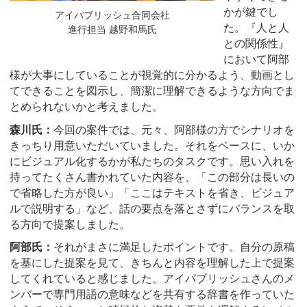
かが鍵でし
アイパブリッシュ合同会社
た。『人と人
進行担当 越野和馬氏
との関係性』
において阿部
様が大事にしていることが視覚的に分かるよう、動画とし
てできることを図示し、簡潔に理解できるような方向でま
とめられないかと考えました。
森川氏：
今回の案件では、元々、阿部様の方でシナリオを
きっちり用意いただいていました。それをベースに、いか
にビジュアル化するかが私たちのタスクです。思い入れを
持ってたくさん書かれていた内容を、「この部分は長いの
で省略した方が良い」「ここはテキストを省き、ビジュア
ルで説明する」など、話の要点を落とさずにバランスを取
る方向で提案しました。
阿部氏：
それがまさに満足したポイントです。自分の原稿
を基にした提案を見て、きちんと内容を理解した上で提案
してくれていると感じました。アイパブリッシュさんのメ
ンバーで専門用語の意味などを共有する辞書を作っていた