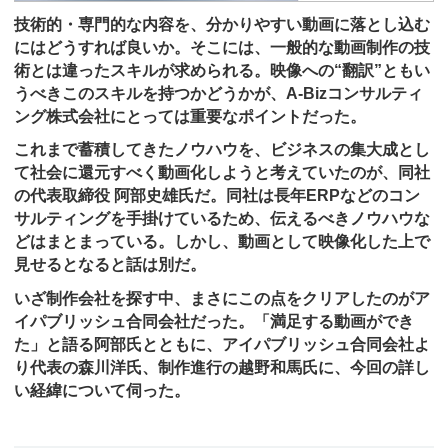
技術的・専門的な内容を、分かりやすい動画に落とし込む
にはどうすれば良いか。そこには、一般的な動画制作の技
術とは違ったスキルが求められる。映像への“翻訳”ともい
うべきこのスキルを持つかどうかが、A-Bizコンサルティ
ング株式会社にとっては重要なポイントだった。
これまで蓄積してきたノウハウを、ビジネスの集大成とし
て社会に還元すべく動画化しようと考えていたのが、同社
の代表取締役 阿部史雄氏だ。同社は長年ERPなどのコン
サルティングを手掛けているため、伝えるべきノウハウな
どはまとまっている。しかし、動画として映像化した上で
見せるとなると話は別だ。
いざ制作会社を探す中、まさにこの点をクリアしたのがア
イパブリッシュ合同会社だった。「満足する動画ができ
た」と語る阿部氏とともに、アイパブリッシュ合同会社よ
り代表の森川洋氏、制作進行の越野和馬氏に、今回の詳し
い経緯について伺った。