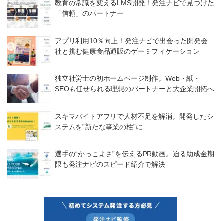
教育の常識を変えるLMS開発！発注ナビで見つけた
「信頼」のパートナー
アプリ利用10％向上！発注ナビで出会った開発会
社と挑む健康食品通販のゲーミフィケーション
独立社労士の初ホームページ制作。Web・紙・
SEOも任せられる理想のパートナーと大企業開拓へ
スキマバイトアプリで人材不足を解消。開発したシ
ステムを”新たな事業の柱”に
選手の“かっこよさ”を伝えるPR動画。迫る助成金期
限も発注ナビのスピード紹介で解決