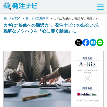
発注ナビTOP
>
発注ナビ活用事例
>
カギは“映像への翻訳力”。発注ナビで
の出会いが、難解なノウハウを「心に響く動画」に
カギは“映像への翻訳力”。発注ナビでの出会いが、
難解なノウハウを「心に響く動画」に