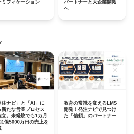
ーミフィケーション
パートナーと大企業開拓
へ
ツ
発注ナビ」と「AI」に
教育の常識を変えるLMS
る新たな営業プロセス
開発！発注ナビで見つけ
確立。未経験でも1カ月
た「信頼」のパートナー
1億5000万円の売上を
成