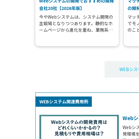
Webシステムの開発でおすすめの開発
マッ
会社20社【2026年版】
の開発
今やWebシステムは、システム開発の
マッ
主戦場となりつつあります。静的なホ
でモ
ームページから進化を重ね、業務系の
のこ
システムやBtoB／BtoC向けのシステ
求人
ム、さらにはWebならではのSNSやEC
チン
サイトなど...
今では
WEBシス
WEBシステム関連費用例
Web
Web
発環境