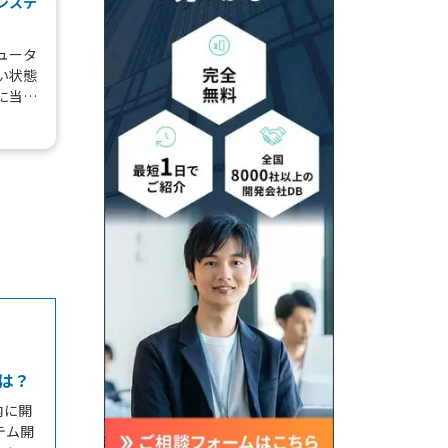
システ
ュータ
い状態
に当て
を指し
ジンや
は？
内に開
テム開