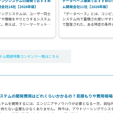
チングシステムの開発でおすすめ
データベース構築でおすすめの
会社16社【2026年版】
ム開発会社11社【2026年版】
チングシステムは、ユーザー同士
「データベース」とは、コンピ
ノや情報をやりとりするシステム
システム内で蓄積され使いやす
と。例えば、フリーマーケットや
で整理された、ある特定の条件
、ビジネス仲介、婚活などがマッ
はまる情報（データ）の集合体
グシステムの対象になります。 昨
ます。 例を挙げると、検索エン
さまざまな業種・...
病院の電子カルテ、企業...
テム
関連特集コンテンツ一覧はこちら
システムの開発費用はどれくらいかかるの？見積もりや費用相場
システムを開発するには、エンジニアやノウハウが必要となる一方、自社
を持たない企業も少なくありません。 昨今は、アウトソーシングでシス