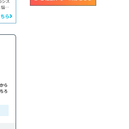
bシス
と悩む
や費用
こちら
してい
開発の
から
ちろ