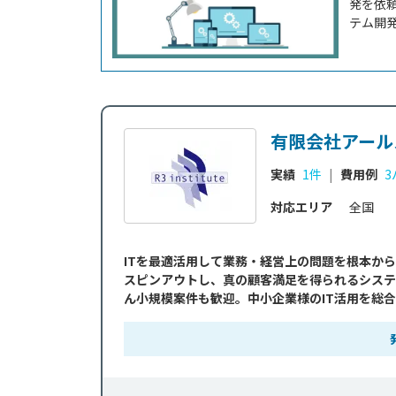
発を依
テム開
担当者
の仕組
きます
費用につ
有限会社アール
実績
1件
|
費用例
3
対応エリア
全国
ITを最適活用して業務・経営上の問題を根本か
スピンアウトし、真の顧客満足を得られるシステ
ん小規模案件も歓迎。中小企業様のIT活用を総