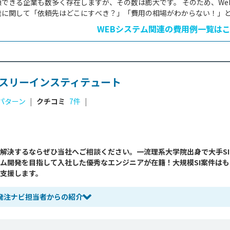
頼できる企業も数多く存在しますが、その数は膨大です。 そのため、We
発に関して「依頼先はどこにすべき？」「費用の相場がわからない！」
は多いのではないでしょうか。そこで今回はWebシステム開発の仕組み
WEBシステム関連の費用例一覧は
み、さらにはシステム開発の費用を安く抑えるための方法などをご紹介
。Webシステム開発を外注する際の参考にしてみてください。 システム
いて詳しく知りたい方はこちらをご覧くださ...
スリーインスティテュート
パターン
|
クチコミ
7件
|
ら解決するならぜひ当社へご相談ください。一流理系大学院出身で大手SI
ム開発を目指して入社した優秀なエンジニアが在籍！大規模SI案件はも
合支援します。
発注ナビ担当者からの紹介