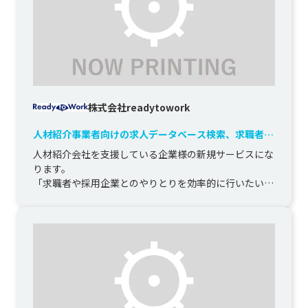
株式会社readytowork
人材紹介事業者向けの求人データベース検索、求職者管
理プラットフォーム
人材紹介会社を支援している企業様の新規サービスにな
ります。

「求職者や採用企業とのやりとりを効率的に行いたい」
というニーズがあがったことがきっかけで開発に至りま
した。

事...