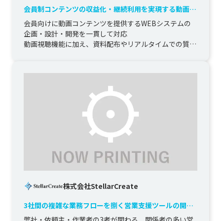
会員制コンテンツの収益化・継続利用を実現する動画配
信システム構築
会員向けに動画コンテンツを提供するWEBシステムの
企画・設計・開発を一貫して対応

動画視聴機能に加え、資料配布やリアルタイムでの質問
受付機能を実装し、インタラクティブな学習...
株式会社StellarCreate
3社間の複雑な業務フローを捌く営業支援ツールの開発
と2年間の運用
弊社・依頼主・作業者の3者が関わる、関係者の多い営