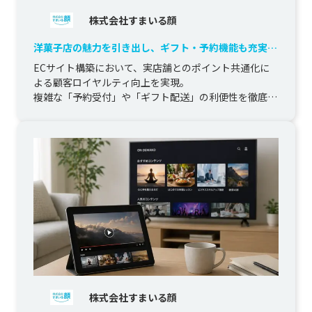
株式会社すまいる顔
洋菓子店の魅力を引き出し、ギフト・予約機能も充実さ
せたECサイト構築
ECサイト構築において、実店舗とのポイント共通化に
よる顧客ロイヤルティ向上を実現。

複雑な「予約受付」や「ギフト配送」の利便性を徹底追
求し、デザインと機能の両面からオンライ...
株式会社すまいる顔