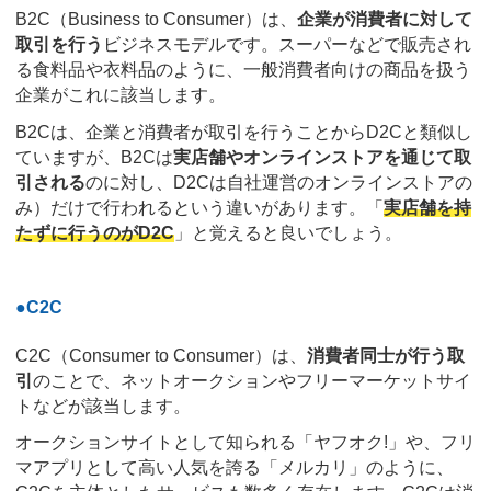
B2C（Business to Consumer）は、
企業が消費者に対して
取引を行う
ビジネスモデルです。スーパーなどで販売され
る食料品や衣料品のように、一般消費者向けの商品を扱う
企業がこれに該当します。
B2Cは、企業と消費者が取引を行うことからD2Cと類似し
ていますが、B2Cは
実店舗やオンラインストアを通じて取
引される
のに対し、D2Cは自社運営のオンラインストアの
み）だけで行われるという違いがあります。「
実店舗を持
たずに行うのがD2C
」と覚えると良いでしょう。
●C2C
C2C（Consumer to Consumer）は、
消費者同士が行う取
引
のことで、ネットオークションやフリーマーケットサイ
トなどが該当します。
オークションサイトとして知られる「ヤフオク!」や、フリ
マアプリとして高い人気を誇る「メルカリ」のように、