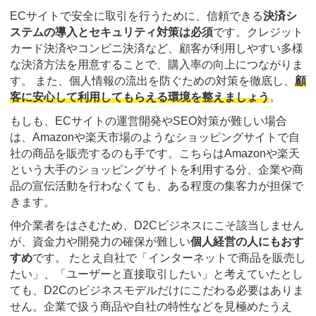
ECサイトで安全に取引を行うために、信頼できる
決済シ
ステムの導入とセキュリティ対策は必須
です。クレジット
カード決済やコンビニ決済など、顧客が利用しやすい多様
な決済方法を用意することで、購入率の向上につながりま
す。 また、個人情報の流出を防ぐための対策を徹底し、
顧
客に安心して利用してもらえる環境を整えましょう
。
もしも、ECサイトの運営開発やSEO対策が難しい場合
は、Amazonや楽天市場のようなショッピングサイトで自
社の商品を販売するのも手です。こちらはAmazonや楽天
という大手のショッピングサイトを利用する分、企業や商
品の宣伝活動を行わなくても、ある程度の集客力が担保で
きます。
仲介業者をはさむため、D2Cビジネスにこそ該当しません
が、資金力や開発力の確保が難しい
個人経営の人にもおす
すめ
です。 たとえ自社で「インターネットで商品を販売し
たい」、「ユーザーと直接取引したい」と考えていたとし
ても、D2Cのビジネスモデルだけにこだわる必要はありま
せん。企業で扱う商品や自社の特性などを見極めたうえ