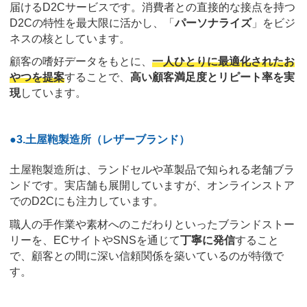
届けるD2Cサービスです。消費者との直接的な接点を持つ
D2Cの特性を最大限に活かし、「
パーソナライズ
」をビジ
ネスの核としています。
顧客の嗜好データをもとに、
一人ひとりに最適化されたお
やつを提案
することで、
高い顧客満足度とリピート率を実
現
しています。
●3.土屋鞄製造所（レザーブランド）
土屋鞄製造所は、ランドセルや革製品で知られる老舗ブラ
ンドです。実店舗も展開していますが、オンラインストア
でのD2Cにも注力しています。
職人の手作業や素材へのこだわりといったブランドストー
リーを、ECサイトやSNSを通じて
丁寧に発信
すること
で、顧客との間に深い信頼関係を築いているのが特徴で
す。