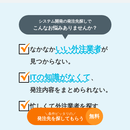
システム開発の発注先探しで
こんなお悩みありませんか？
いい外注業者
なかなか
が
見つからない。
ITの知識がなくて
、
発注内容をまとめられない。
忙しくて外注業者を探す
＼条件ピッタリの／
無料
時間がない
。
発注先を探してもらう