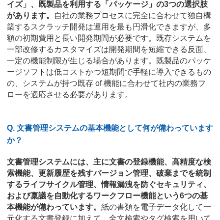
イズ」、既製品を利用する「パッケージ」の3つの選択肢
があります。
自社の業務プロセスに完全に合わせて独自構
築するスクラッチ開発は運用を最も円滑化できますが、多
額の初期費用と長い開発期間が必要です。既存システムを
一部改修するカスタマイズは開発期間を短縮できる反面、
一定の機能制限が生じる場合があります。既製品のパッケ
ージソフトは低コストかつ短期間で手軽に導入できるもの
の、システムが持つ既存 of 機能に合わせて社内の業務フ
ローを適応させる必要があります。
Q. 文書管理システムの基本機能として何が備わっています
か？
文書管理システムには、主に文書の登録機能、高精度な検
索機能、更新履歴を残すバージョン管理、破棄までを統制
するライフサイクル管理、情報漏洩を防ぐセキュリティ、
および稟議を自動化するワークフロー機能という6つの基
本機能が備わっています。
紙の書類を電子データ化して一
元化する文書登録に加えて、全文検索やタグ検索を用いて