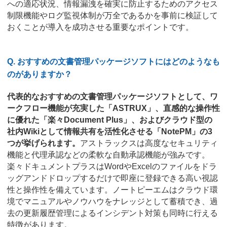
への適応状況、情報漏洩を確実に防止するためのアクセス
制限機能やログ監視体制が万全であるかを事前に検証して
おくことが導入を成功させる重要なポイントです。
Q. おすすめの文書管理パッケージソフトにはどのようなも
のがありますか？
代表的なおすすめの文書管理パッケージソフトとして、ワ
ークフロー機能が充実した「ASTRUX」、直感的な操作性
に優れた「楽々Document Plus」、およびクラウド型の
社内Wikiとして情報共有を活性化させる「NotePM」の3
つが挙げられます。
アストラックスは高度なセキュリティ
機能と代理承認などの柔軟な自動承認機能が強みです。
楽々ドキュメントプラスはWordやExcelのファイルをドラ
ッグアンドドロップするだけで即座に登録できる高い視認
性と操作性を備えています。ノートピーエムはクラウド環
境でマニュアルやノウハウをナレッジとして蓄積でき、過
去の更新履歴管理によるインシデント対策も同時に行える
特徴があります。