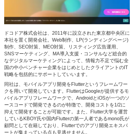
ドコドア株式会社は、2011年に設立された東京都中央区に
本社を置く開発会社。Web制作、LP(ランディングページ)
制作、SEO対策、MEO対策、リスティング広告運用、
SNSマーケティング、MA導入支援・コンサルなど総合的
なデジタルマーケティングによって、情報力不足で悩む全
国の中小ベンチャー企業をはじめとしたクライアントのIT
戦略を包括的にサポートしていいます。
同社は、モバイルアプリ開発をFlutterというフレームワー
クを用いて開発しています。FlutterはGoogleが提供するモ
バイルアプリフレームワークで、AndroidとiOSが一つのソ
ースコードで開発できるのが特徴で、開発コストを1/2に
抑えて開発することが可能です。また、Flutter大学を運営
しているKBOY氏や国内Flutterの第一人者であるmono氏が
顧問として在籍しており、Flutterでのアプリ開発エキスパ
ートが集まっている点も見逃せません。