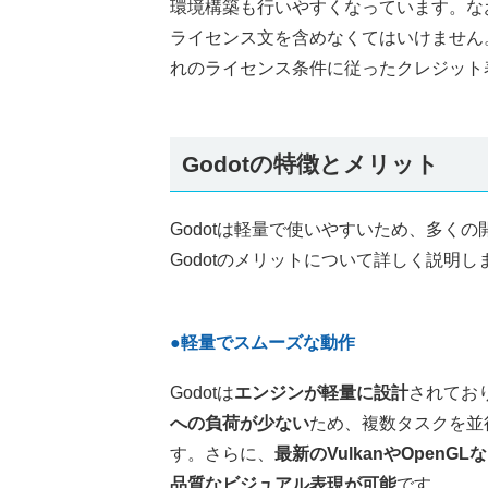
環境構築も行いやすくなっています。なお
ライセンス文を含めなくてはいけません
れのライセンス条件に従ったクレジット
Godotの特徴とメリット
Godotは軽量で使いやすいため、多くの
Godotのメリットについて詳しく説明し
●軽量でスムーズな動作
Godotは
エンジンが軽量に設計
されてお
への負荷が少ない
ため、複数タスクを並
す。さらに、
最新のVulkanやOpen
品質なビジュアル表現が可能
です。