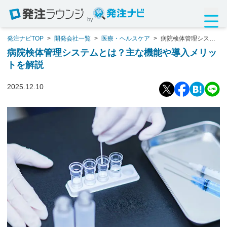
by
発注ナビTOP
>
開発会社一覧
>
医療・ヘルスケア
>
病院検体管理システ
ムとは？主な機能や導入メリットを解説
病院検体管理システムとは？主な機能や導入メリッ
トを解説
2025.12.10