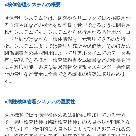
●検体管理システムの概要
検体管理システムとは、病院やクリニックで日々採取され
る血液や尿などの検体を効率良く管理できるように開発さ
れたシステムです。システムから発行される貼付用バーコ
ードと紐づけながら、検体情報を一元管理できるのが特
徴。システムによっては衛生研究所や保健所、そのほかの
関係施設との共同利用によってリアルタイムでのデータ共
有を実現できるほか、検査依頼書や成績書などの帳票発行
にも対応可能。迅速な結果報告や情報マスキング、操作履
歴の管理など安全に作業できる環境の構築に取り組めま
す。
●病院検体管理システムの重要性
医療機関で扱う病理検体の数は劇的に増加している一方
で、病理検査技師（臨床検査技師）の人員不足が問題とな
っています。慢性的な人員不足によって引き起こされるの
が、検体の取り違えです。検体の採取から治療までは長い