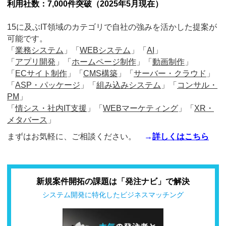
利用社数：7,000件突破（2025年5月現在）
15に及ぶIT領域のカテゴリで自社の強みを活かした提案が
可能です。
「
業務システム
」「
WEBシステム
」「
AI
」
「
アプリ開発
」「
ホームページ制作
」「
動画制作
」
「
ECサイト制作
」「
CMS構築
」「
サーバー・クラウド
」
「
ASP・パッケージ
」「
組み込みシステム
」「
コンサル・
PM
」
「
情シス・社内IT支援
」「
WEBマーケティング
」「
XR・
メタバース
」
まずはお気軽に、ご相談ください。
→
詳しくはこちら
新規案件開拓の課題は「発注ナビ」で解決
システム開発に特化したビジネスマッチング