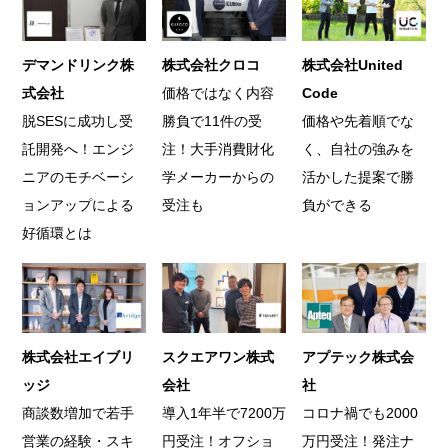
デマンドリンク株
株式会社クロコ
株式会社United
式会社
価格ではなく内容
Code
脱SESに成功し受
勝負で11件の受
価格や先着順でな
託開発へ！エンジ
注！大手消費財化
く、自社の強みを
ニアのモチベーシ
学メーカーからの
活かした提案で勝
ョンアップによる
受注も
負ができる
好循環とは
株式会社エイブリ
スクエアワン株式
アプテック株式会
ッジ
会社
社
商談数増加で若手
導入1年半で7200万
コロナ禍でも2000
営業の経験・スキ
円受注！オフショ
万円受注！発注ナ