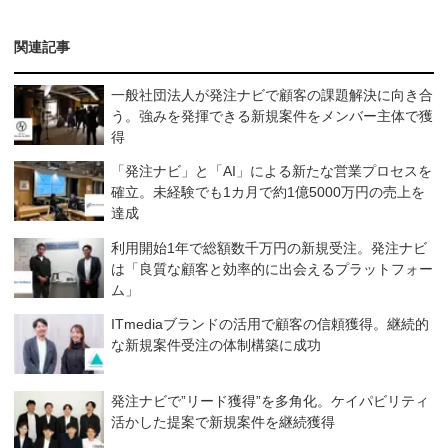
関連記事
一般社団法人が発注ナビで顧客の課題解決に向き合
う。強みを発揮できる新規案件をメンバー主体で獲
得
「発注ナビ」と「AI」による新たな営業プロセスを
確立。未経験でも1カ月で約1億5000万円の売上を
達成
利用開始1年で総額数千万円の新規受注。発注ナビ
は「良質な顧客と効率的に出会えるプラットフォー
ム」
ITmediaブランドの活用で顧客の信頼獲得。継続的
な新規案件受注の体制構築に成功
発注ナビで”リード獲得”を多角化。ケイパビリティ
活かした提案で新規案件を継続獲得