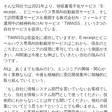
そんな同社では2021年より、領収書電子化サービス「E-
receipt」、ビニールハウス専用AI自動栽培サービス、そし
て訪問看護サービスを展開する株式会社N・フィールドで
運用中の精神科向けAI サービス「TWiNSS」という3つの
自社サービスを提供している。
「TWiNSSは収益化に成功していますが、E-receiptとビニ
ールハウス専用AI自動栽培サービスはこれから。現在のと
ころ主にエンジニアの採用に寄与しているという側面が大
きい。AI関連は今後とも伸ばしていきたい当社の強みの1
つです」
AIは、あくまでも強みの1つ。エンジニアの興味・関心が
向く業務ならば、今後も積極的に受託開発案件に積極的に
取り組んでいくという。
「もし自社に情報システム部門を置いていないお客様でし
たら、当社を情報システム部門として使ってください。技
術的にわからないことは何でも聞いてください。他社の提
案についてどう思うか？ということでも構いません。当社
としても、お客様が相談しやすい雰囲気作りに、より一層