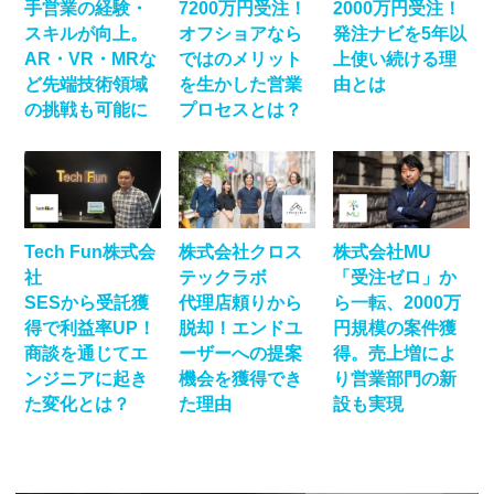
手営業の経験・
7200万円受注！
2000万円受注！
スキルが向上。
オフショアなら
発注ナビを5年以
AR・VR・MRな
ではのメリット
上使い続ける理
ど先端技術領域
を生かした営業
由とは
の挑戦も可能に
プロセスとは？
Tech Fun株式会
株式会社クロス
株式会社MU
社
テックラボ
「受注ゼロ」か
SESから受託獲
代理店頼りから
ら一転、2000万
得で利益率UP！
脱却！エンドユ
円規模の案件獲
商談を通じてエ
ーザーへの提案
得。売上増によ
ンジニアに起き
機会を獲得でき
り営業部門の新
た変化とは？
た理由
設も実現