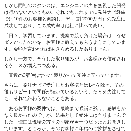
しかし同社のスタンスは、エンジニアの声を無視した開発
は行わないというもの。それでもこれまでに発注ナビ経由
では10件のお客様と商談し、5件（計2000万円）の受注に
成功しており、この成約率は他社に比べて高い。
「日々、学習しています。提案で競り負けた場合は、なぜ
ダメだったのかを、お客様に教えてもらうようにしていま
す。金額と言われればあきらめるしかありません」
しかし一方で、そうした取り組みが、お客様から信頼され
るケースが増えつつある。
「直近の3案件はすべて競りかって受注に至っています」
さらに、発注ナビで受注したお客様とは1社を除き、その
後もリピートで関係が続いているという。たとえ失注して
も、それで終わらないこともある。
「あるお客様の案件では、最終まで候補に残り、感触もか
なり良かったのですが、結果として受注には至りませんで
した。理由は現場の方々の印象が今一つだったとお聞きし
ています。ところが、そのお客様に年始のご挨拶をさせて