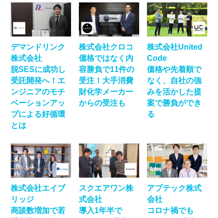
デマンドリンク
株式会社クロコ
株式会社United
株式会社
価格ではなく内
Code
脱SESに成功し
容勝負で11件の
価格や先着順で
受託開発へ！エ
受注！大手消費
なく、自社の強
ンジニアのモチ
財化学メーカー
みを活かした提
ベーションアッ
からの受注も
案で勝負ができ
プによる好循環
る
とは
株式会社エイブ
スクエアワン株
アプテック株式
リッジ
式会社
会社
商談数増加で若
導入1年半で
コロナ禍でも