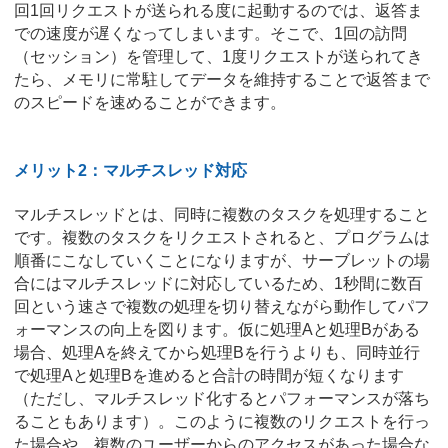
回1回リクエストが送られる度に起動するのでは、返答ま
での速度が遅くなってしまいます。そこで、1回の訪問
（セッション）を管理して、1度リクエストが送られてき
たら、メモリに常駐してデータを維持することで返答まで
のスピードを速めることができます。
メリット2：マルチスレッド対応
マルチスレッドとは、同時に複数のタスクを処理すること
です。複数のタスクをリクエストされると、プログラムは
順番にこなしていくことになりますが、サーブレットの場
合にはマルチスレッドに対応しているため、1秒間に数百
回という速さで複数の処理を切り替えながら動作してパフ
ォーマンスの向上を図ります。仮に処理Aと処理Bがある
場合、処理Aを終えてから処理Bを行うよりも、同時並行
で処理Aと処理Bを進めると合計の時間が短くなります
（ただし、マルチスレッド化するとパフォーマンスが落ち
ることもあります）。このように複数のリクエストを行っ
た場合や、複数のユーザーからのアクセスがあった場合な