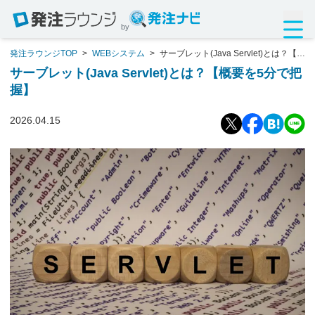
by
発注ラウンジTOP
>
WEBシステム
>
サーブレット(Java Servlet)とは？【概
要を5分で把握】
サーブレット(Java Servlet)とは？【概要を5分で把
握】
2026.04.15