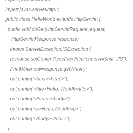
import javax.servlet.http.*;
public class HelloWorld extends HttpServlet {
public void doGet(HttpServletRequest request,
HttpServletResponse response)
throws ServletException,IOException {
response.setContentType(“text/html;charset=Shift_JIS”);
PrintWriter out=response.getWriter();
out.println(“<html><head>”);
out.println(“<title>Hello, World!!</title>”);
out.println(“</head><body>”);
out.println(“<p>Hello,World!!</p>”);
out.println(“</body></html>”);
}