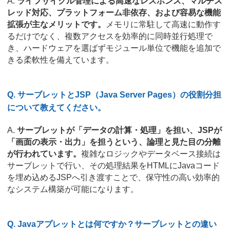
A.
ライフサイクル管理による高速なレスポンス、マルチス
レッド対応、プラットフォーム非依存、および容易な機能
拡張が主なメリットです。
メモリに常駐して高速に動作す
るだけでなく、複数アクセスを効率的に同時並行処理で
き、ハードウェアを選ばずモジュール単位で機能を追加で
きる柔軟性を備えています。
Q. サーブレットとJSP（Java Server Pages）の役割分担
について教えてください。
A.
サーブレットが「データの計算・処理」を担い、JSPが
「画面の表示・出力」を担うという、論理と見た目の分離
が行われています。
複雑なロジックやデータベース接続は
サーブレットで行い、その処理結果をHTMLにJavaコード
を埋め込めるJSPへ引き渡すことで、保守性の高い効率的
なシステム構築が可能になります。
Q. Javaアプレットとは何ですか？サーブレットとの違い