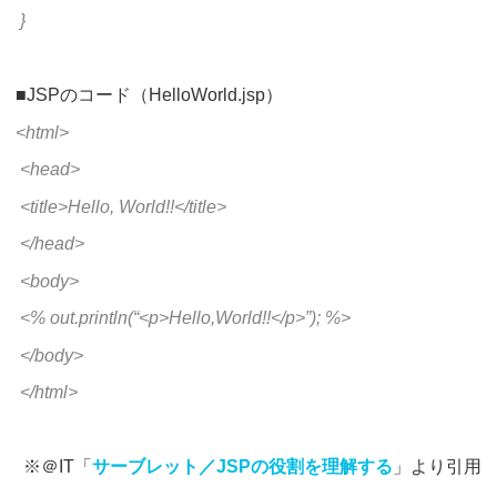
}
■JSPのコード（HelloWorld.jsp）
<html>
<head>
<title>Hello, World!!</title>
</head>
<body>
<% out.println(“<p>Hello,World!!</p>”); %>
</body>
</html>
※＠IT「
サーブレット／JSPの役割を理解する
」より引用