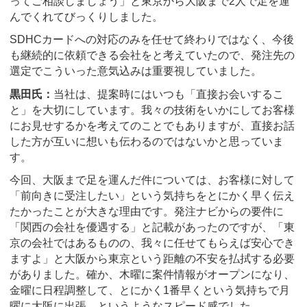
ってご相談しましょう」と東京から大阪まで2人で足を運
んでくれてびっくりしました。
SDHCカードへの対応のみを任せて終わりではなく、今後
も継続的に依頼できる会社をと考えていたので、発注先の
選定でこういった意気込みは重要視していました。
黒田氏：
当社は、提案時にはいつも「直接お会いするこ
と」を大切にしています。我々の技術をいかにしてお客様
にお見せするかを考えてのことでもありますが、直接お話
した方が互いに想いも伝わるのではないかと思っていま
す。
今回、大阪まで足を運んだ件については、お客様に対して
「前向きに受注したい」という気持ちをとにかく早く伝え
たかったことが大きな理由です。発注ナビからの要件に
「関西の会社を優遇する」と記載があったのですが、「東
京の会社ではあるものの、我々に任せてもらえば安心でき
ますよ」と大阪から東京という距離の不安を払拭する必要
がありました。確か、木曜に案件情報がオープンになり、
金曜に日程調整して、とにかく1番早くという気持ちで月
曜に大阪に出張、というようなスピード感でした。