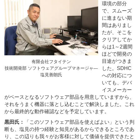
環境の部分
で、スムーズ
に進まない期
間はありまし
たが、そこを
クリアしてか
らは1～2週間
ほどで開発の
目途がつきま
有限会社フタイテン
技術開発部 ソフトウェアグループマネージャ―
した。SDHC
塩見善朗氏
への対応につ
いても、デバ
イスメーカー
がベースとなるソフトウェア部品を用意していますから、
それをうまく機器に落とし込むことで解決しました。これ
から最終的な動作確認などを予定しています。
黒田氏：
「このソフトウェア部品を使えばよい」という判
断も、塩見の持つ経験と知見があるからできるところであ
り、この辺りも我々がお客様に対して価値を提供できたと