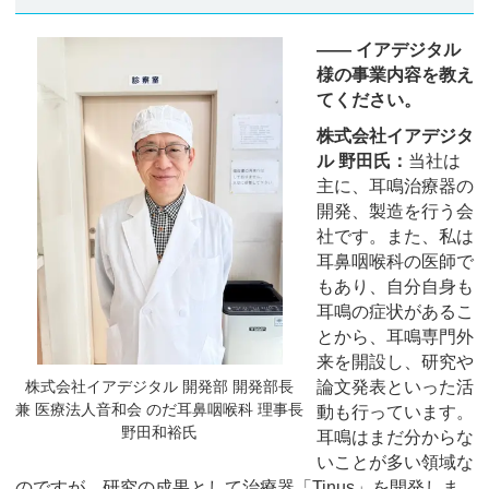
―― イアデジタル
様の事業内容を教え
てください。
株式会社イアデジタ
ル 野田氏：
当社は
主に、耳鳴治療器の
開発、製造を行う会
社です。また、私は
耳鼻咽喉科の医師で
もあり、自分自身も
耳鳴の症状があるこ
とから、耳鳴専門外
来を開設し、研究や
株式会社イアデジタル 開発部 開発部長
論文発表といった活
兼 医療法人音和会 のだ耳鼻咽喉科 理事長
動も行っています。
野田和裕氏
耳鳴はまだ分からな
いことが多い領域な
のですが、研究の成果として治療器「Tinus」を開発しま