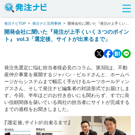
発注ナビTOP
>
発注ナビ活用事例
>
開発会社に聞いた『発注が上手くいく
３つのポイント』 vol.3「選定後、サイトが出来るまで」
開発会社に聞いた『発注が上手くいく３つのポイン
ト』 vol.3「選定後、サイトが出来るまで」
発注先選定に悩む担当者様必見のコラム。第3回は、不動
産仲介事業を展開するジャパン・ビルドさんと、ホームペ
ージからシステムまで幅広く手がけるルーツホールディン
グスさん、そして発注ナビ編集者の対談形式でお届けしま
す。今回、半年ほどのお付き合いにも関わらず、すでに良
い信頼関係を築いている両社の担当者にサイトが完成する
までの過程をお聞きしました。