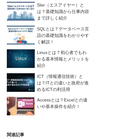
SIer（エスアイヤー）と
は？基礎知識から仕事内容
まで詳しく紹介
SQLとは？データベース言
語の基礎知識をわかりやす
く解説！
Linuxとは？初心者でもわ
かる基本情報とメリットを
紹介
ICT（情報通信技術）と
は？ITとの違いと政府が進
めるICTの利活用
Accessとは？Excelとの違
いや基本操作を紹介！
関連記事