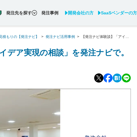
発注先を探す
発注事例
開発会社の方
SaaSベンダーの方
見積もりの【発注ナビ】
>
発注ナビ活用事例
>
【発注ナビ体験談】「アイデ
リ
イデア実現の相談」を発注ナビで。