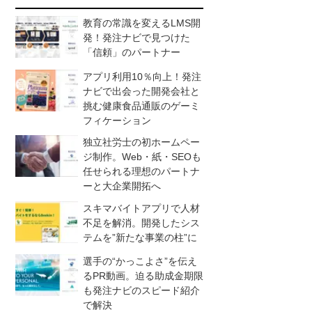
教育の常識を変えるLMS開
発！発注ナビで見つけた
「信頼」のパートナー
アプリ利用10％向上！発注
ナビで出会った開発会社と
挑む健康食品通販のゲーミ
フィケーション
独立社労士の初ホームペー
ジ制作。Web・紙・SEOも
任せられる理想のパートナ
ーと大企業開拓へ
スキマバイトアプリで人材
不足を解消。開発したシス
テムを”新たな事業の柱”に
選手の“かっこよさ”を伝え
るPR動画。迫る助成金期限
も発注ナビのスピード紹介
で解決