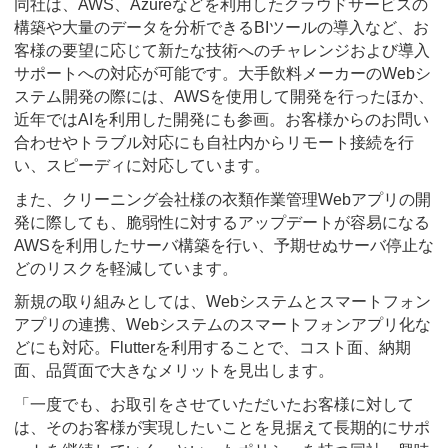
同社は、AWS、Azureなどを利用したクラウドサービスの
構築や大量のデータを分析できるBIツールの導入など、お
客様の要望に応じて新たな技術へのチャレンジおよび導入
サポートへの対応が可能です。大手飲料メーカーのWebシ
ステム開発の際には、AWSを使用して開発を行ったほか、
近年ではAIを利用した開発にも参画。お客様からのお問い
合わせやトラブル対応にも自社内からリモート接続を行
い、スピーディに対応しています。
また、クリーニング会社様の衣類作業管理Webアプリの開
発に際しても、脆弱性に対するアップデートが容易になる
AWSを利用したサーバ構築を行い、予期せぬサーバ停止な
どのリスクを軽減しています。
新規の取り組みとしては、Webシステムとスマートフォン
アプリの連携、Webシステムのスマートフォンアプリ化な
どにも対応。Flutterを利用することで、コスト面、納期
面、品質面で大きなメリットを見出します。
「一度でも、お取引をさせていただいたお客様に対して
は、そのお客様が実現したいことを見据えて長期的にサポ