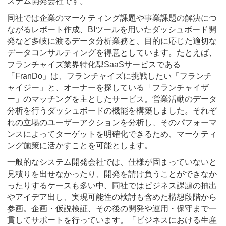
ステム開発会社です。
同社では企業のマーケティング課題や事業課題の解決につ
ながるレポート作成、BIツールを用いたダッシュボード開
発など多岐に渡るデータ分析業務と、目的に応じた適切な
データコンサルティングを得意としています。たとえば、
フランチャイズ業界特化型SaaSサービスである
「FranDo」は、フランチャイズに挑戦したい「フランチ
ャイジー」と、オーナーを探している「フランチャイザ
ー」のマッチングを主としたサービス。営業活動のデータ
分析を行うダッシュボードの機能を構築しました。それぞ
れの立場のユーザーアクションを分析し、そのパフォーマ
ンスによってターゲットを明確化できるため、マーケティ
ング施策に活かすことを可能とします。
一般的なシステム開発会社では、仕様が固まっていないと
見積りを出せなかったり、開発を請け負うことができなか
ったりするケースも多い中、同社ではビジネス課題の抽出
やアイデア出し、実現可能性の検討も含めた構想段階から
参画。企画・仮説検証、その後の開発や運用・保守まで一
貫してサポートを行っています。「ビジネスにおける生産