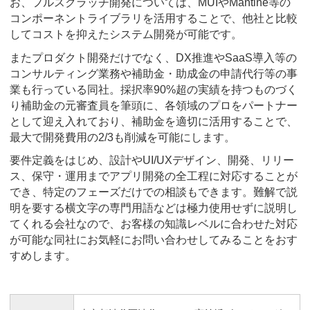
お、フルスクラッチ開発については、MUIやMantine等の
コンポーネントライブラリを活用することで、他社と比較
してコストを抑えたシステム開発が可能です。
またプロダクト開発だけでなく、DX推進やSaaS導入等の
コンサルティング業務や補助金・助成金の申請代行等の事
業も行っている同社。採択率90%超の実績を持つものづく
り補助金の元審査員を筆頭に、各領域のプロをパートナー
として迎え入れており、補助金を適切に活用することで、
最大で開発費用の2/3も削減を可能にします。
要件定義をはじめ、設計やUI/UXデザイン、開発、リリー
ス、保守・運用までアプリ開発の全工程に対応することが
でき、特定のフェーズだけでの相談もできます。難解で説
明を要する横文字の専門用語などは極力使用せずに説明し
てくれる会社なので、お客様の知識レベルに合わせた対応
が可能な同社にお気軽にお問い合わせしてみることをおす
すめします。