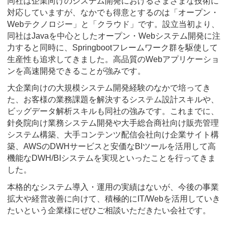
同社は企業向けのシステム開発におけるさまざまな技術に
対応していますが、なかでも得意とするのは「オープン・
Webテクノロジー」と「クラウド」です。設立当初より、
同社はJavaを中心としたオープン・Webシステム開発に注
力すると同時に、Springbootフレームワーク群を駆使して
生産性も追求してきました。高品質のWebアプリケーショ
ンを高速開発できることが強みです。
大企業向けの大規模システム開発経験のなかで培ってき
た、お客様の業務課題を解決するシステム設計スキルや、
ビッグデータ解析スキルも同社の強みです。これまでに、
針灸院向け業務システム開発や大手総合商社向け販売管理
システム構築、大手コンテンツ配信会社向け企業サイト構
築、AWSのDWHサービスと安価なBIツールを活用して高
機能なDWH/BIシステムを実現といったことを行ってきま
した。
本格的なシステム導入・運用の実績はないが、今後の事業
拡大や経営改善に向けて、積極的にIT/Webを活用していき
たいという企業様にぜひご相談いただきたい会社です。