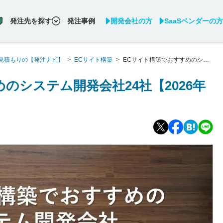
発注先を探す
発注事例
開発会社の方
SaaSベンダーの方
見積もりの【発注ナビ】
>
ECサイト構築
>
ECサイト構築でおすすめのシス
のシステム開発会社24社【2026年