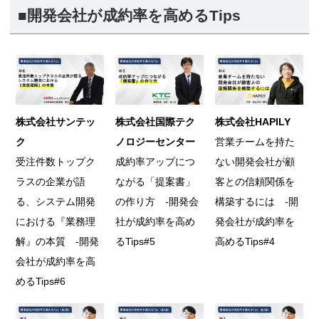
■開発会社が成約率を高めるTips
株式会社サンテッ
株式会社国際テク
株式会社HAPILY
ク
ノロジーセンター
営業チームを持た
受注件数トップク
成約率アップにつ
ない開発会社が顧
ラスの企業が語
ながる「提案書」
客との信頼関係を
る、システム開発
の作り方 -開発会
構築するには -開
における『業務理
社が成約率を高め
発会社が成約率を
解』の本質 -開発
るTips#5
高めるTips#4
会社が成約率を高
めるTips#6