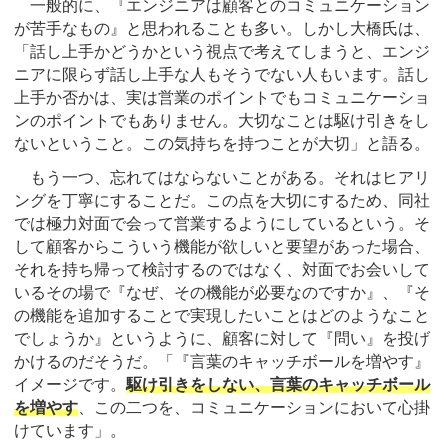
一般的に、『エンジニアは顧客とのコミュニケーション
が苦手なもの』と思われることも多い。しかし大橋氏は、
「話し上手かどうかという視点で考えてしまうと、エンジ
ニアに限らず話し上手な人もそうでない人もいます。話し
上手か否かは、実は営業のポイントでもコミュニケーショ
ンのポイントでもありません。大切なことは駆け引きをし
ないということ。この気持ちを持つことが大切」と語る。
もう一つ、忘れてはならないことがある。それはヒアリ
ングを丁寧にすることだ。この点を大切にするため、同社
では極力対面で会って営業するようにしているという。そ
して顧客からこういう機能が欲しいと要望があった場合、
それを持ち帰って検討するのではなく、対面でお会いして
いるその場で『なぜ、その機能が必要なのですか』、『そ
の機能を追加することで実現したいことはどのようなこと
でしょうか』というように、顧客に対して『問い』を投げ
かけるのだそうだ。「『言葉のキャッチボールを増やす』
イメージです。
駆け引きをしない、言葉のキャッチボール
を増やす
、この二つを、コミュニケーションにおいて心掛
けています」。