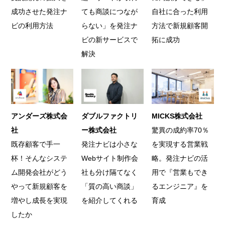
成功させた発注ナ
ても商談につなが
自社に合った利用
ビの利用方法
らない」を発注ナ
方法で新規顧客開
ビの新サービスで
拓に成功
解決
アンダーズ株式会
ダブルファクトリ
MICKS株式会社
社
ー株式会社
驚異の成約率70％
既存顧客で手一
発注ナビは小さな
を実現する営業戦
杯！そんなシステ
Webサイト制作会
略。発注ナビの活
ム開発会社がどう
社も分け隔てなく
用で『営業もでき
やって新規顧客を
「質の高い商談」
るエンジニア』を
増やし成長を実現
を紹介してくれる
育成
したか