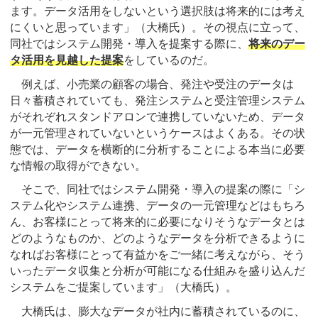
ます。データ活用をしないという選択肢は将来的には考え
にくいと思っています」（大橋氏）。その視点に立って、
同社ではシステム開発・導入を提案する際に、
将来のデー
タ活用を見越した提案
をしているのだ。
例えば、小売業の顧客の場合、発注や受注のデータは
日々蓄積されていても、発注システムと受注管理システム
がそれぞれスタンドアロンで連携していないため、データ
が一元管理されていないというケースはよくある。その状
態では、データを横断的に分析することによる本当に必要
な情報の取得ができない。
そこで、同社ではシステム開発・導入の提案の際に「シ
ステム化やシステム連携、データの一元管理などはもちろ
ん、お客様にとって将来的に必要になりそうなデータとは
どのようなものか、どのようなデータを分析できるように
なればお客様にとって有益かをご一緒に考えながら、そう
いったデータ収集と分析が可能になる仕組みを盛り込んだ
システムをご提案しています」（大橋氏）。
大橋氏は、膨大なデータが社内に蓄積されているのに、