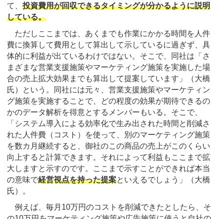
て、
投資費用が回収できるタイミングが分かるように説明
している。
ただしここまでは、あくまでも作業にかかる時間を人件
費に換算して費用として算出して示しているに過ぎず、具
体的に利益が出ているわけではない。そこで、同社は「さ
まざまな営業支援施策やマーケティング施策を実施した場
合の売上拡大効果までも算出して提案しています」（大橋
氏）という。同社には元々、営業支援施策やマーケティン
グ施策を実施することで、どの程度の効果が期待できるの
かのデータ解析を得意とするメンバーもいる。そこで、
「システム導入による効率化で生み出された時間と削減さ
れた人件費（コスト）を使って、別のマーケティング施策
を数カ月継続すると、御社のこの商品の売上がこのくらい
向上すると計算できます。それによって利益もここまで拡
大しますと示すのです。ここまで示すことができれば本当
の意味で
経営視点を持った提案
といえるでしょう」（大橋
氏）。
例えば、毎月10万円のコストを削減できたとしたら、そ
の10万円をマーケティング施策や広告施策に使うと自社の