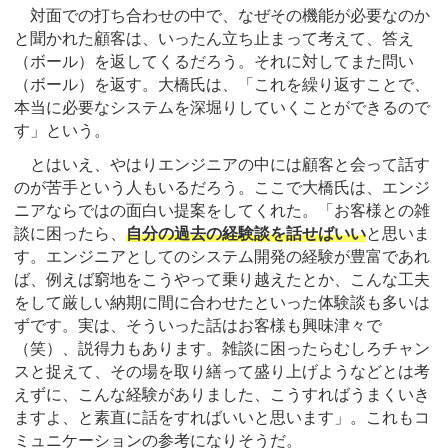
対面での打ち合わせの中で、なぜその機能が必要なのか
と聞かれた顧客は、いったん立ち止まって考えて、答え
（ボール）を返してくるだろう。それに対してまた問い
（ボール）を返す。大橋氏は、「これを繰り返すことで、
本当に必要なシステムを深堀りしていくことができるので
す」という。
とはいえ、やはりエンジニアの中には顧客と会って話す
のが苦手という人もいるだろう。ここで大橋氏は、エンジ
ニアならではの面白い提案をしてくれた。「お客様との雑
談に困ったら、
自分の過去の経験談を話せばいい
と思いま
す。エンジニアとしてのシステム開発の経験が豊富であれ
ば、例えば窮地をこうやって乗り越えたとか、こんな工夫
をして厳しい納期に間に合わせたといった体験談も多いは
ずです。実は、そういった話はお客様も興味津々で
（笑）、説得力もあります。雑談に困ったらむしろチャン
スと捉えて、その場を取り繕って盛り上げようなどとは考
えずに、こんな経験がありました、こうすればうまくいき
ますよ、と素直に話をすればいいと思います」。これもコ
ミュニケーションの参考になりそうだ。