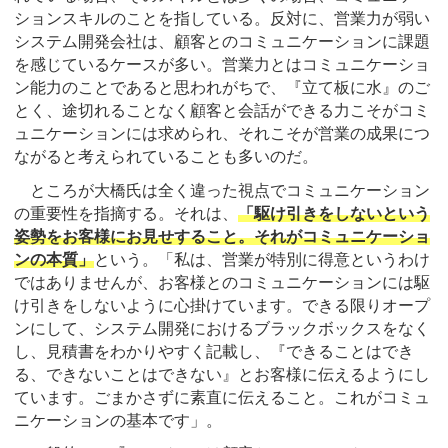
ションスキルのことを指している。反対に、営業力が弱い
システム開発会社は、顧客とのコミュニケーションに課題
を感じているケースが多い。営業力とはコミュニケーショ
ン能力のことであると思われがちで、『立て板に水』のご
とく、途切れることなく顧客と会話ができる力こそがコミ
ュニケーションには求められ、それこそが営業の成果につ
ながると考えられていることも多いのだ。
ところが大橋氏は全く違った視点でコミュニケーション
の重要性を指摘する。それは、
「駆け引きをしないという
姿勢をお客様にお見せすること。それがコミュニケーショ
ンの本質」
という。「私は、営業が特別に得意というわけ
ではありませんが、お客様とのコミュニケーションには駆
け引きをしないように心掛けています。できる限りオープ
ンにして、システム開発におけるブラックボックスをなく
し、見積書をわかりやすく記載し、『できることはでき
る、できないことはできない』とお客様に伝えるようにし
ています。ごまかさずに素直に伝えること。これがコミュ
ニケーションの基本です」。