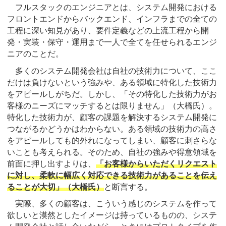
フルスタックのエンジニアとは、システム開発における
フロントエンドからバックエンド、インフラまでの全ての
工程に深い知見があり、要件定義などの上流工程から開
発・実装・保守・運用まで一人で全てを任せられるエンジ
ニアのことだ。
多くのシステム開発会社は自社の技術力について、ここ
だけは負けないという強みや、ある領域に特化した技術力
をアピールしがちだ。しかし、「その特化した技術力がお
客様のニーズにマッチするとは限りません」（大橋氏）。
特化した技術力が、顧客の課題を解決するシステム開発に
つながるかどうかはわからない。ある領域の技術力の高さ
をアピールしても的外れになってしまい、顧客に刺さらな
いことも考えられる。そのため、自社の強みや得意領域を
前面に押し出すよりは、
「お客様からいただくリクエスト
に対し、柔軟に幅広く対応できる技術力があることを伝え
ることが大切」（大橋氏）
と断言する。
実際、多くの顧客は、こういう感じのシステムを作って
欲しいと漠然としたイメージは持っているものの、システ