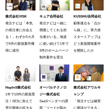
株式会社VISK
キュア合同会社
KUSSHU合同会社
発注ナビは「本気
発注ナビは一緒に
顧客接点を「点か
の発注者に出会え
我慢してくれる担
ら線」に。実力派
る！」わずか5カ月
当者がいる。地道
スタートアップは
で5件の新規案件獲
に使い続けて1年で
どう新規開発案件
得に成功
3件のホームページ
を開拓したか
制作案件を受注
HapInS株式会社
オーバルテクノロ
株式会社アウルキ
1年で10件の新規受
ジー株式会社
ャンプ
注！SESに加えて
SaaSベンダーの課
「発注ナビは確実
受託開発の拡大を
題「リードが取れ
に商談ができる」