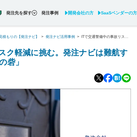
発注先を探す
発注事例
開発会社の方
SaaSベンダーの方
見積もりの【発注ナビ】
>
発注ナビ活用事例
>
ITで交通警備中の事故リスク
後の砦」
リスク軽減に挑む。発注ナビは難航す
の砦」