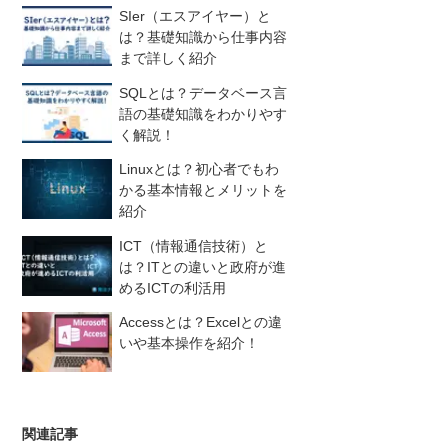
SIer（エスアイヤー）と
は？基礎知識から仕事内容
まで詳しく紹介
SQLとは？データベース言
語の基礎知識をわかりやす
く解説！
Linuxとは？初心者でもわ
かる基本情報とメリットを
紹介
ICT（情報通信技術）と
は？ITとの違いと政府が進
めるICTの利活用
Accessとは？Excelとの違
いや基本操作を紹介！
関連記事