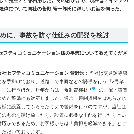
として発注ナビを利用した。そのおかげで、現在はアイデアの
経緯について同社の菅野 裕一郎氏に詳しいお話を伺った。
めに、事故を防ぐ仕組みの開発を検討
 セフティコミュニケーション様の事業について教えてくださ
会社セフティコミュニケーション 菅野氏：
当社は交通誘導警
務を手掛けており、道路上で車両などの誘導を行う『2号業
（
※
）
を主に行うほか、昨年からは、規制資機材
の手配・設置
含めた警備にも対応しました。通常、規制資機材はあらかじ
客様に設置してもらったうえで警備を行うのですが、当社は
そのものを請け負ったり、設置に必要な手配を行ったりとい
対応ができるため、お客様からは「負担を軽減できる」とご
いただいております。