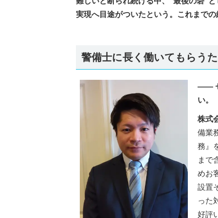
難しいと断られ続ける中、“最後の砦”
実現へ目途がついたという。これまでの
警備士に長く働いてもらうた
――
い。
株式
備業
務』
まで
めお
設置
った
好評