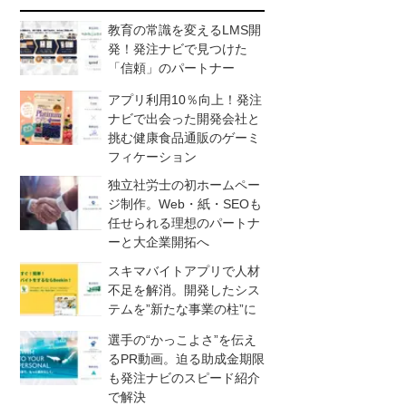
教育の常識を変えるLMS開
発！発注ナビで見つけた
「信頼」のパートナー
アプリ利用10％向上！発注
ナビで出会った開発会社と
挑む健康食品通販のゲーミ
フィケーション
独立社労士の初ホームペー
ジ制作。Web・紙・SEOも
任せられる理想のパートナ
ーと大企業開拓へ
スキマバイトアプリで人材
不足を解消。開発したシス
テムを”新たな事業の柱”に
選手の“かっこよさ”を伝え
るPR動画。迫る助成金期限
も発注ナビのスピード紹介
で解決