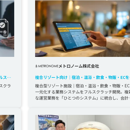
メトロノーム株式会社
ルスク
複合リゾート向け｜宿泊・温浴・飲食・物販・ECを
合した基幹システム開発
スクラ
複合型リゾート施設｜宿泊・温浴・飲食・物販・EC
一元化する業務システムをフルスクラッチ開発。複
な運営業務を「ひとつのシステム」に統合し、会計
、会員
ステムまで連携。宿泊施設、温...
ミッシ