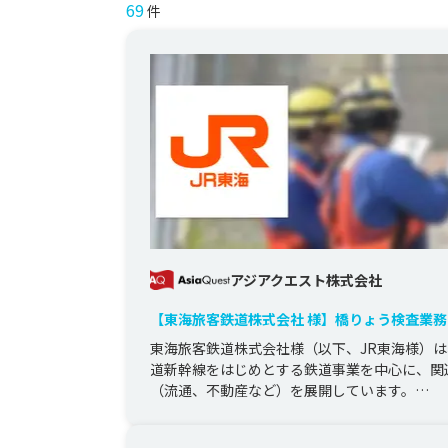
69
件
アジアクエスト株式会社
【東海旅客鉄道株式会社 様】橋りょう検査業
化、効率化を目指し、 検査アプリのプロトタ
東海旅客鉄道株式会社様（以下、JR東海様）
開発
道新幹線をはじめとする鉄道事業を中心に、関
（流通、不動産など）を展開しています。

この度、JR東海様は「より高度で効...