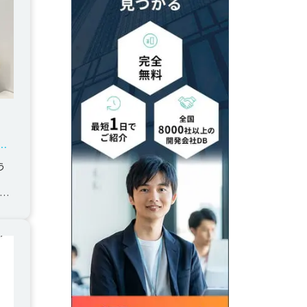
グ
う
0