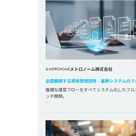
メトロノーム株式会社
全国展開する資格管理団体｜基幹システムのフ
ラッチ開発
複雑な運営フローをすべてシステム化したフル
ッチ開発。

全国展開している大規模な資格管理団体向けに
管理・販売管理・研修運営・イベント予約・コ
ョン計算まで...