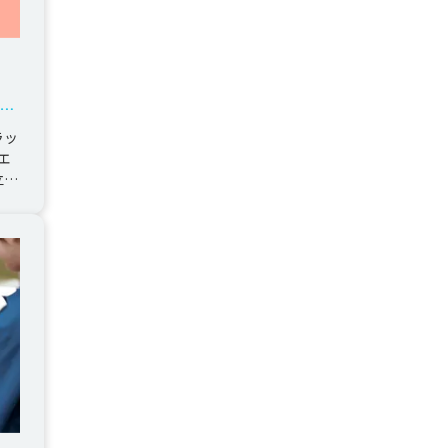
年版】
アプ
ラッ
エ
立案