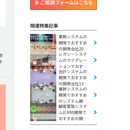
関連特集記事
業務システムの
開発でおすすめ
）
の開発会社20社
レガシーシステ
【2026年版】
抱
ムのマイグレー
を
ションでおすす
会計システムの
めの開発会社12
開発でおすすめ
社【2026年版】
の開発会社13社
基幹システムの
【2026年版】
開発でおすすめ
のシステム開発
顧客管理システ
会社24社【2026
ム(CRM)開発で
年版】
おすすめの開発
会社12社【2026