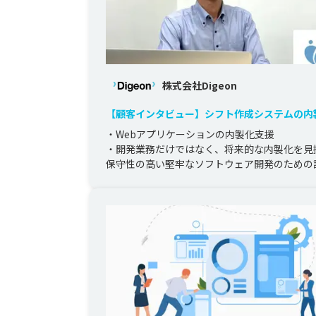
株式会社Digeon
【顧客インタビュー】シフト作成システムの内
援
・Webアプリケーションの内製化支援

・開発業務だけではなく、将来的な内製化を見
保守性の高い堅牢なソフトウェア開発のための
ノウハウ共有を実施

・社内に知見を残...