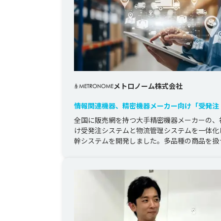
メトロノーム株式会社
情報関連機器、精密機器メーカー向け「受発注 
流」統合システム開発
全国に販売網を持つ大手精密機器メーカーの、
け受発注システムと物流管理システムを一体化
幹システムを開発しました。多品種の商品を扱
カー特有の複雑な業務フローを整...