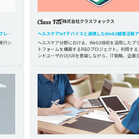
株式会社クラスフォックス
プレー
ヘルスケアIoTデバイスと連携したWeb3健康活動
リ＆プラットフォームの開発
書発行シ
ヘルスケア分野における、Web3技術を活用したプ
トフォームを構築するR&Dプロジェクト。利用する
ンドユーザのUI/UXを意識しながら、IT戦略、企画
やプロジェクト推...