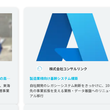
株式会社コンサルリンク
務の高度
製造業様向け基幹システム構築
イプ版を
は、東海
自社開発のレガシーシステム刷新をきっかけに、10
連事業
先の事業拡張を支える業務・データ基盤へのリニュ