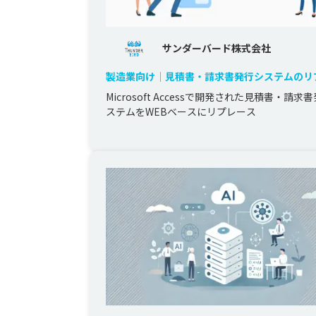
サンダーバード株式会社
製造業向け｜見積書・請求書発行システムのリ
ス
Microsoft Accessで開発された見積書・請求
ステムをWEBベースにリプレース