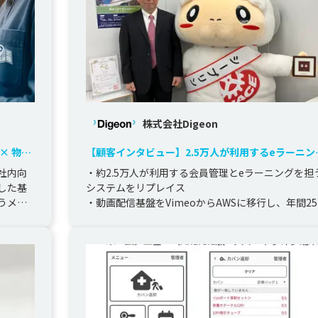
株式会社Digeon
× 物
【顧客インタビュー】2.5万人が利用するeラーニン
システムのリプレイス
社内向
・約2.5万人が利用する会員管理とeラーニングを担
した基
システムをリプレイス

うメー
・動画配信基盤をVimeoからAWSに移行し、年間25
万円のコスト削減を達成

・UIデザインと...