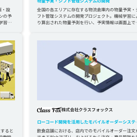
物量予実・シフト管理システムの開発
画・設
全国の各エリアに存在する物流倉庫内の物量予実・
ンの予
フト管理システムの開発プロジェクト。機械学習に
学習統
り算出された物量予測を行い、予実情報は画面上で
ラフ描画され、倉庫管理者のニー...
株式会社クラスフォックス
ローコード開発を活用したモバイルオーダーシステ
の開発
足すると
飲食店舗における、店内でのモバイルオーダー注文
労働時
できるWebアプリ、およびそれら注文・商品管理を